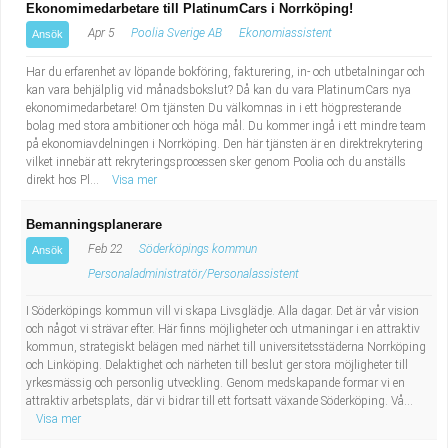
Ekonomimedarbetare till PlatinumCars i Norrköping!
Apr 5
Poolia Sverige AB
Ekonomiassistent
Ansök
Har du erfarenhet av löpande bokföring, fakturering, in- och utbetalningar och
kan vara behjälplig vid månadsbokslut? Då kan du vara PlatinumCars nya
ekonomimedarbetare! Om tjänsten Du välkomnas in i ett högpresterande
bolag med stora ambitioner och höga mål. Du kommer ingå i ett mindre team
på ekonomiavdelningen i Norrköping. Den här tjänsten är en direktrekrytering
vilket innebär att rekryteringsprocessen sker genom Poolia och du anställs
direkt hos Pl...
Visa mer
Bemanningsplanerare
Feb 22
Söderköpings kommun
Ansök
Personaladministratör/Personalassistent
I Söderköpings kommun vill vi skapa Livsglädje. Alla dagar. Det är vår vision
och något vi strävar efter. Här finns möjligheter och utmaningar i en attraktiv
kommun, strategiskt belägen med närhet till universitetsstäderna Norrköping
och Linköping. Delaktighet och närheten till beslut ger stora möjligheter till
yrkesmässig och personlig utveckling. Genom medskapande formar vi en
attraktiv arbetsplats, där vi bidrar till ett fortsatt växande Söderköping. Vå...
Visa mer