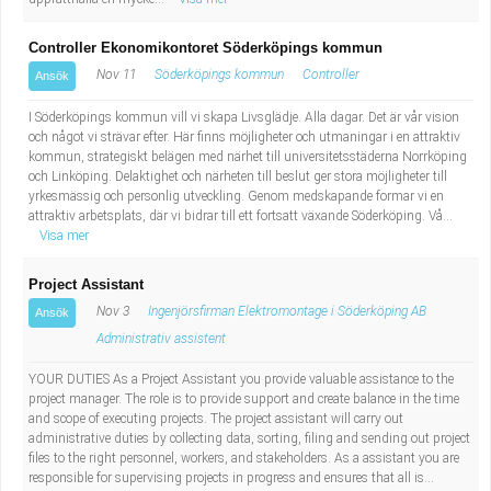
Controller Ekonomikontoret Söderköpings kommun
Nov 11
Söderköpings kommun
Controller
Ansök
I Söderköpings kommun vill vi skapa Livsglädje. Alla dagar. Det är vår vision
och något vi strävar efter. Här finns möjligheter och utmaningar i en attraktiv
kommun, strategiskt belägen med närhet till universitetsstäderna Norrköping
och Linköping. Delaktighet och närheten till beslut ger stora möjligheter till
yrkesmässig och personlig utveckling. Genom medskapande formar vi en
attraktiv arbetsplats, där vi bidrar till ett fortsatt växande Söderköping. Vå...
Visa mer
Project Assistant
Nov 3
Ingenjörsfirman Elektromontage i Söderköping AB
Ansök
Administrativ assistent
YOUR DUTIES As a Project Assistant you provide valuable assistance to the
project manager. The role is to provide support and create balance in the time
and scope of executing projects. The project assistant will carry out
administrative duties by collecting data, sorting, filing and sending out project
files to the right personnel, workers, and stakeholders. As a assistant you are
responsible for supervising projects in progress and ensures that all is...