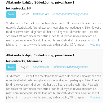
Allakando läxhjälp Söderköping, privatlärare 1
lektion/vecka, HP
Jan 22
Allakando AB
Jobbcoach/Utbildningscoach
Ansök
Studiecoach – Flexibelt och meriterande extrajobb Undervisa i dina ämnen och
utveckla eftertraktade färdigheter som ledarskap och pedagogik. Bli en förebild
för dina elever, samtidigt som du har tid till egna studier och fritid! Flexibelt
och enkelt att kombinera med studier och fritid Mycket utvecklande och en
merit som imponerar Gör skillnad och bli en förebild för dina elever Ansök till
jobbet här: https://www.allakando.se/laxhjalp-jobb/ Så fungerar ...
Visa mer
Allakando läxhjälp Söderköping, privatlärare 1
lektion/vecka, Matematik
Aug 22
Allakando AB
Jobbcoach/Utbildningscoach
Ansök
Studiecoach – Flexibelt och meriterande extrajobb Undervisa i dina ämnen och
utveckla eftertraktade färdigheter som ledarskap och pedagogik. Bli en förebild
för dina elever, samtidigt som du har tid till egna studier och fritid! Flexibelt
och enkelt att kombinera med studier och fritid Mycket utvecklande och en
merit som imponerar Gör skillnad och bli en förebild för dina elever Ansök till
jobbet här: https://www.allakando.se/laxhjalp-jobb/ Så fungerar ...
Visa mer