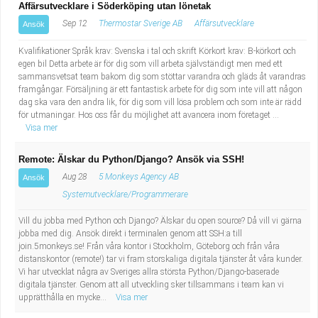
Affärsutvecklare i Söderköping utan lönetak
Sep 12
Thermostar Sverige AB
Affärsutvecklare
Ansök
Kvalifikationer Språk krav: Svenska i tal och skrift Körkort krav: B-körkort och
egen bil Detta arbete är för dig som vill arbeta självständigt men med ett
sammansvetsat team bakom dig som stöttar varandra och gläds åt varandras
framgångar. Försäljning är ett fantastisk arbete för dig som inte vill att någon
dag ska vara den andra lik, för dig som vill lösa problem och som inte är rädd
för utmaningar. Hos oss får du möjlighet att avancera inom företaget ...
Visa mer
Remote: Älskar du Python/Django? Ansök via SSH!
Aug 28
5 Monkeys Agency AB
Ansök
Systemutvecklare/Programmerare
Vill du jobba med Python och Django? Älskar du open source? Då vill vi gärna
jobba med dig. Ansök direkt i terminalen genom att SSH:a till
join.5monkeys.se! Från våra kontor i Stockholm, Göteborg och från våra
distanskontor (remote!) tar vi fram storskaliga digitala tjänster åt våra kunder.
Vi har utvecklat några av Sveriges allra största Python/Django-baserade
digitala tjänster. Genom att all utveckling sker tillsammans i team kan vi
upprätthålla en mycke...
Visa mer