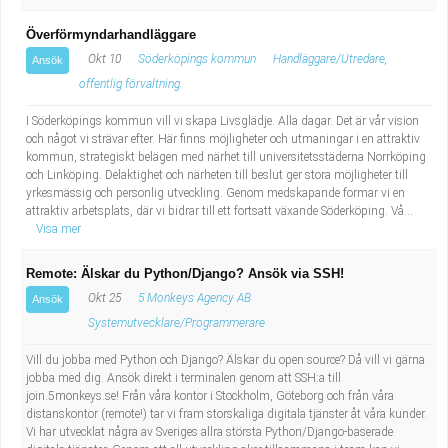
Överförmyndarhandläggare
Okt 10
Söderköpings kommun
Handläggare/Utredare,
Ansök
offentlig förvaltning
I Söderköpings kommun vill vi skapa Livsglädje. Alla dagar. Det är vår vision
och något vi strävar efter. Här finns möjligheter och utmaningar i en attraktiv
kommun, strategiskt belägen med närhet till universitetsstäderna Norrköping
och Linköping. Delaktighet och närheten till beslut ger stora möjligheter till
yrkesmässig och personlig utveckling. Genom medskapande formar vi en
attraktiv arbetsplats, där vi bidrar till ett fortsatt växande Söderköping. Vå...
Visa mer
Remote: Älskar du Python/Django? Ansök via SSH!
Okt 25
5 Monkeys Agency AB
Ansök
Systemutvecklare/Programmerare
Vill du jobba med Python och Django? Älskar du open source? Då vill vi gärna
jobba med dig. Ansök direkt i terminalen genom att SSH:a till
join.5monkeys.se! Från våra kontor i Stockholm, Göteborg och från våra
distanskontor (remote!) tar vi fram storskaliga digitala tjänster åt våra kunder.
Vi har utvecklat några av Sveriges allra största Python/Django-baserade