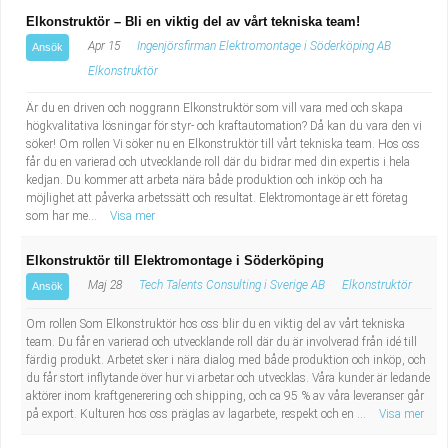
Elkonstruktör – Bli en viktig del av vårt tekniska team!
Apr 15
Ingenjörsfirman Elektromontage i Söderköping AB
Ansök
Elkonstruktör
Är du en driven och noggrann Elkonstruktör som vill vara med och skapa
högkvalitativa lösningar för styr- och kraftautomation? Då kan du vara den vi
söker! Om rollen Vi söker nu en Elkonstruktör till vårt tekniska team. Hos oss
får du en varierad och utvecklande roll där du bidrar med din expertis i hela
kedjan. Du kommer att arbeta nära både produktion och inköp och ha
möjlighet att påverka arbetssätt och resultat. Elektromontage är ett företag
som har me...
Visa mer
Elkonstruktör till Elektromontage i Söderköping
Maj 28
Tech Talents Consulting i Sverige AB
Elkonstruktör
Ansök
Om rollen Som Elkonstruktör hos oss blir du en viktig del av vårt tekniska
team. Du får en varierad och utvecklande roll där du är involverad från idé till
färdig produkt. Arbetet sker i nära dialog med både produktion och inköp, och
du får stort inflytande över hur vi arbetar och utvecklas. Våra kunder är ledande
aktörer inom kraftgenerering och shipping, och ca 95 % av våra leveranser går
på export. Kulturen hos oss präglas av lagarbete, respekt och en ...
Visa mer