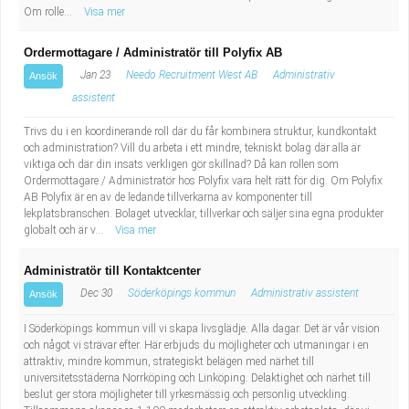
Om rolle...
Visa mer
Ordermottagare / Administratör till Polyfix AB
Jan 23
Needo Recruitment West AB
Administrativ
Ansök
assistent
Trivs du i en koordinerande roll där du får kombinera struktur, kundkontakt
och administration? Vill du arbeta i ett mindre, tekniskt bolag där alla är
viktiga och där din insats verkligen gör skillnad? Då kan rollen som
Ordermottagare / Administratör hos Polyfix vara helt rätt för dig. Om Polyfix
AB Polyfix är en av de ledande tillverkarna av komponenter till
lekplatsbranschen. Bolaget utvecklar, tillverkar och säljer sina egna produkter
globalt och är v...
Visa mer
Administratör till Kontaktcenter
Dec 30
Söderköpings kommun
Administrativ assistent
Ansök
I Söderköpings kommun vill vi skapa livsglädje. Alla dagar. Det är vår vision
och något vi strävar efter. Här erbjuds du möjligheter och utmaningar i en
attraktiv, mindre kommun, strategiskt belägen med närhet till
universitetsstäderna Norrköping och Linköping. Delaktighet och närhet till
beslut ger stora möjligheter till yrkesmässig och personlig utveckling.