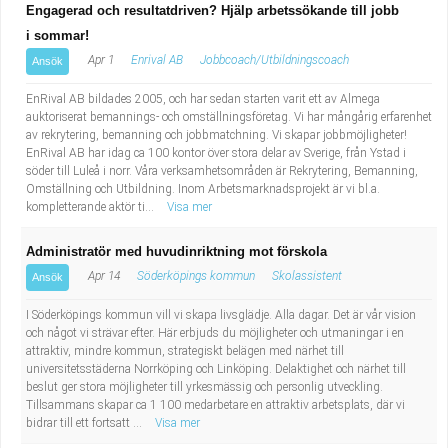
Engagerad och resultatdriven? Hjälp arbetssökande till jobb
i sommar!
Apr 1
Enrival AB
Jobbcoach/Utbildningscoach
Ansök
EnRival AB bildades 2005, och har sedan starten varit ett av Almega
auktoriserat bemannings- och omställningsföretag. Vi har mångårig erfarenhet
av rekrytering, bemanning och jobbmatchning. Vi skapar jobbmöjligheter!
EnRival AB har idag ca 100 kontor över stora delar av Sverige, från Ystad i
söder till Luleå i norr. Våra verksamhetsområden är Rekrytering, Bemanning,
Omställning och Utbildning. Inom Arbetsmarknadsprojekt är vi bl.a.
kompletterande aktör ti...
Visa mer
Administratör med huvudinriktning mot förskola
Apr 14
Söderköpings kommun
Skolassistent
Ansök
I Söderköpings kommun vill vi skapa livsglädje. Alla dagar. Det är vår vision
och något vi strävar efter. Här erbjuds du möjligheter och utmaningar i en
attraktiv, mindre kommun, strategiskt belägen med närhet till
universitetsstäderna Norrköping och Linköping. Delaktighet och närhet till
beslut ger stora möjligheter till yrkesmässig och personlig utveckling.
Tillsammans skapar ca 1 100 medarbetare en attraktiv arbetsplats, där vi
bidrar till ett fortsatt ...
Visa mer