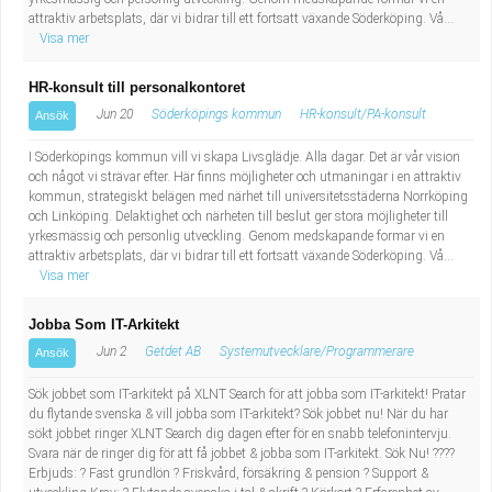
attraktiv arbetsplats, där vi bidrar till ett fortsatt växande Söderköping. Vå...
Visa mer
HR-konsult till personalkontoret
Jun 20
Söderköpings kommun
HR-konsult/PA-konsult
Ansök
I Söderköpings kommun vill vi skapa Livsglädje. Alla dagar. Det är vår vision
och något vi strävar efter. Här finns möjligheter och utmaningar i en attraktiv
kommun, strategiskt belägen med närhet till universitetsstäderna Norrköping
och Linköping. Delaktighet och närheten till beslut ger stora möjligheter till
yrkesmässig och personlig utveckling. Genom medskapande formar vi en
attraktiv arbetsplats, där vi bidrar till ett fortsatt växande Söderköping. Vå...
Visa mer
Jobba Som IT-Arkitekt
Jun 2
Getdet AB
Systemutvecklare/Programmerare
Ansök
Sök jobbet som IT-arkitekt på XLNT Search för att jobba som IT-arkitekt! Pratar
du flytande svenska & vill jobba som IT-arkitekt? Sök jobbet nu! När du har
sökt jobbet ringer XLNT Search dig dagen efter för en snabb telefonintervju.
Svara när de ringer dig för att få jobbet & jobba som IT-arkitekt. Sök Nu! ????
Erbjuds: ? Fast grundlön ? Friskvård, försäkring & pension ? Support &