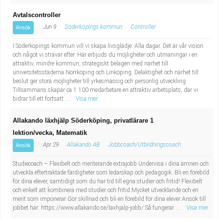
Avtalscontroller
Jun 9
Söderköpings kommun
Controller
Ansök
I Söderköpings kommun vill vi skapa livsglädje. Alla dagar. Det är vår vision
och något vi strävar efter. Här erbjuds du möjligheter och utmaningar i en
attraktiv, mindre kommun, strategiskt belägen med närhet till
universitetsstäderna Norrköping och Linköping. Delaktighet och närhet till
beslut ger stora möjligheter till yrkesmässig och personlig utveckling.
Tillsammans skapar ca 1 100 medarbetare en attraktiv arbetsplats, där vi
bidrar till ett fortsatt ...
Visa mer
Allakando läxhjälp Söderköping, privatlärare 1
lektion/vecka, Matematik
Apr 29
Allakando AB
Jobbcoach/Utbildningscoach
Ansök
Studiecoach – Flexibelt och meriterande extrajobb Undervisa i dina ämnen och
utveckla eftertraktade färdigheter som ledarskap och pedagogik. Bli en förebild
för dina elever, samtidigt som du har tid till egna studier och fritid! Flexibelt
och enkelt att kombinera med studier och fritid Mycket utvecklande och en
merit som imponerar Gör skillnad och bli en förebild för dina elever Ansök till
jobbet här: https://www.allakando.se/laxhjalp-jobb/ Så fungerar ...
Visa mer