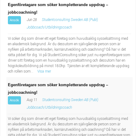
Egenföretagare som söker kompletterande uppdrag –
jobbcoachning!
Jun 28
Studentconsulting Sweden AB (Publ)
Ansök
Jobbcoach/Utbildningscoach
Vi söker dig som driver ett eget företag som huvudsaklig sysselsättning med
en akademisk bakgrund. Är du dessutom en självgående person som är
nyfiken på arbetsmarknaden, karriärutveckling och coachning? Då har vi det
rätta jobbet för dig. Vi på StudentConsulting söker just nu egenföretagare som
driver sitt företag som en huvudsaklig sysselsättning och dessutom har en
högskoleutbildning på minst 180hp. Tjänsten är ett kompletterande uppdrag
och rollen som...
Visa mer
Egenföretagare som söker kompletterande uppdrag –
jobbcoachning!
Aug 11
Studentconsulting Sweden AB (Publ)
Ansök
Jobbcoach/Utbildningscoach
Vi söker dig som driver ett eget företag som huvudsaklig sysselsättning med
en akademisk bakgrund. Är du dessutom en självgående person som är
nyfiken på arbetsmarknaden, karriärutveckling och coachning? Då har vi det
rätta jobbet för dig. Vi på StudentConsulting söker just nu egenföretagare som