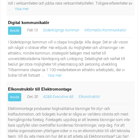
Fastighetsskötare
Socialt arbete
roll i verksamheten och jobba nära verksamhetschefen. Tidigare erfarenheter av
...
Visa mer
Informatör/Kommunikatör
Säkerhetsarbete
Digital kommunikatör
Feb 13
Söderköpings kommun
Informatör/Kommunikatör
Ansök
Brevbärare
Tekniskt arbete
I Söderköpings kommun vill vi skapa livsglädje. Alla dagar. Det är vår vision
Sjuksköterska, grundutbildad
och något vi strävar efter. Här erbjuds du möjligheter och utmaningar i en
Transport
attraktiv, mindre kommun, strategiskt belägen med närhet till
universitetsstäderna Norrköping och Linköping. Delaktighet och närhet till
Kock, storhushåll
beslut ger stora möjligheter till yrkesmässig och personlig utveckling.
Tillsammans skapar ca 1 100 medarbetare en attraktiv arbetsplats, där vi
bidrar till ett fortsatt ...
Visa mer
Undersköterska, vård- o specialavd. o mottagning
Elkonstruktör till Elektromontage
Bibliotekarie
Dec 30
AS&B Executive AB
Elkonstruktör
Ansök
Administrativ assistent
Elektromontage producerar högkvalitativa lösningar för styr- och
kraftautomation, och bolagets kunder är några av världens största och mest
framgångsrika företag. Företagets uppdrag är att leverera lösningar som inte
Lärare i gymnasiet
bara uppfyller utan överträffar kundernas förväntningar, varje dag. För att
stärka organisationen ytterligare söker vi nu en elkonstruktör till vårt tekniska
team. Vill du veta mera om hur det är att arbeta på Elektromontage? Läs här!