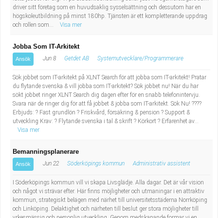
driver sitt företag som en huvudsaklig sysselsättning och dessutom har en
högskoleutbildning på minst 180hp. Tjänsten är ett kompletterande uppdrag
och rollen som...
Visa mer
Jobba Som IT-Arkitekt
Jun 8
Getdet AB
Systemutvecklare/Programmerare
Ansök
Sök jobbet som IT-arkitekt på XLNT Search för att jobba som IT-arkitekt! Pratar
du flytande svenska & vill jobba som IT-arkitekt? Sök jobbet nu! När du har
sökt jobbet ringer XLNT Search dig dagen efter för en snabb telefonintervju.
Svara när de ringer dig för att få jobbet & jobba som IT-arkitekt. Sök Nu! ????
Erbjuds: ? Fast grundlön ? Friskvård, försäkring & pension ? Support &
utveckling Krav: ? Flytande svenska i tal & skrift ? Körkort ? Erfarenhet av...
Visa mer
Bemanningsplanerare
Jun 22
Söderköpings kommun
Administrativ assistent
Ansök
I Söderköpings kommun vill vi skapa Livsglädje. Alla dagar. Det är vår vision
och något vi strävar efter. Här finns möjligheter och utmaningar i en attraktiv
kommun, strategiskt belägen med närhet till universitetsstäderna Norrköping
och Linköping. Delaktighet och närheten till beslut ger stora möjligheter till
yrkesmässig och personlig utveckling. Genom medskapande formar vi en