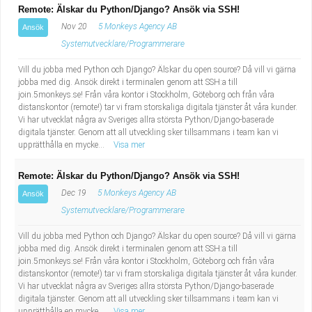
Remote: Älskar du Python/Django? Ansök via SSH!
Nov 20
5 Monkeys Agency AB
Ansök
Systemutvecklare/Programmerare
Vill du jobba med Python och Django? Älskar du open source? Då vill vi gärna
jobba med dig. Ansök direkt i terminalen genom att SSH:a till
join.5monkeys.se! Från våra kontor i Stockholm, Göteborg och från våra
distanskontor (remote!) tar vi fram storskaliga digitala tjänster åt våra kunder.
Vi har utvecklat några av Sveriges allra största Python/Django-baserade
digitala tjänster. Genom att all utveckling sker tillsammans i team kan vi
upprätthålla en mycke...
Visa mer
Remote: Älskar du Python/Django? Ansök via SSH!
Dec 19
5 Monkeys Agency AB
Ansök
Systemutvecklare/Programmerare
Vill du jobba med Python och Django? Älskar du open source? Då vill vi gärna
jobba med dig. Ansök direkt i terminalen genom att SSH:a till
join.5monkeys.se! Från våra kontor i Stockholm, Göteborg och från våra
distanskontor (remote!) tar vi fram storskaliga digitala tjänster åt våra kunder.
Vi har utvecklat några av Sveriges allra största Python/Django-baserade
digitala tjänster. Genom att all utveckling sker tillsammans i team kan vi
upprätthålla en mycke...
Visa mer