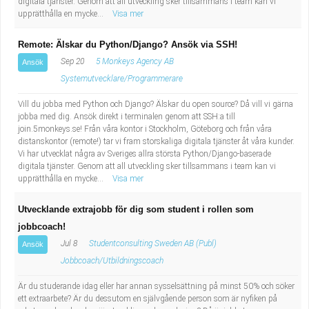
digitala tjänster. Genom att all utveckling sker tillsammans i team kan vi
upprätthålla en mycke...
Visa mer
Remote: Älskar du Python/Django? Ansök via SSH!
Sep 20
5 Monkeys Agency AB
Ansök
Systemutvecklare/Programmerare
Vill du jobba med Python och Django? Älskar du open source? Då vill vi gärna
jobba med dig. Ansök direkt i terminalen genom att SSH:a till
join.5monkeys.se! Från våra kontor i Stockholm, Göteborg och från våra
distanskontor (remote!) tar vi fram storskaliga digitala tjänster åt våra kunder.
Vi har utvecklat några av Sveriges allra största Python/Django-baserade
digitala tjänster. Genom att all utveckling sker tillsammans i team kan vi
upprätthålla en mycke...
Visa mer
Utvecklande extrajobb för dig som student i rollen som
jobbcoach!
Jul 8
Studentconsulting Sweden AB (Publ)
Ansök
Jobbcoach/Utbildningscoach
Är du studerande idag eller har annan sysselsättning på minst 50% och söker
ett extraarbete? Är du dessutom en självgående person som är nyfiken på