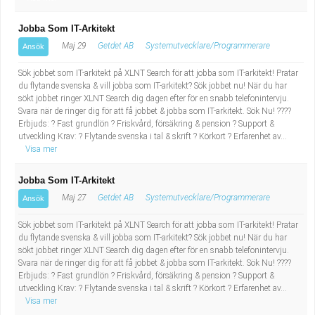
Jobba Som IT-Arkitekt
Maj 29
Getdet AB
Systemutvecklare/Programmerare
Ansök
Sök jobbet som IT-arkitekt på XLNT Search för att jobba som IT-arkitekt! Pratar
du flytande svenska & vill jobba som IT-arkitekt? Sök jobbet nu! När du har
sökt jobbet ringer XLNT Search dig dagen efter för en snabb telefonintervju.
Svara när de ringer dig för att få jobbet & jobba som IT-arkitekt. Sök Nu! ????
Erbjuds: ? Fast grundlön ? Friskvård, försäkring & pension ? Support &
utveckling Krav: ? Flytande svenska i tal & skrift ? Körkort ? Erfarenhet av...
Visa mer
Jobba Som IT-Arkitekt
Maj 27
Getdet AB
Systemutvecklare/Programmerare
Ansök
Sök jobbet som IT-arkitekt på XLNT Search för att jobba som IT-arkitekt! Pratar
du flytande svenska & vill jobba som IT-arkitekt? Sök jobbet nu! När du har
sökt jobbet ringer XLNT Search dig dagen efter för en snabb telefonintervju.
Svara när de ringer dig för att få jobbet & jobba som IT-arkitekt. Sök Nu! ????
Erbjuds: ? Fast grundlön ? Friskvård, försäkring & pension ? Support &
utveckling Krav: ? Flytande svenska i tal & skrift ? Körkort ? Erfarenhet av...
Visa mer