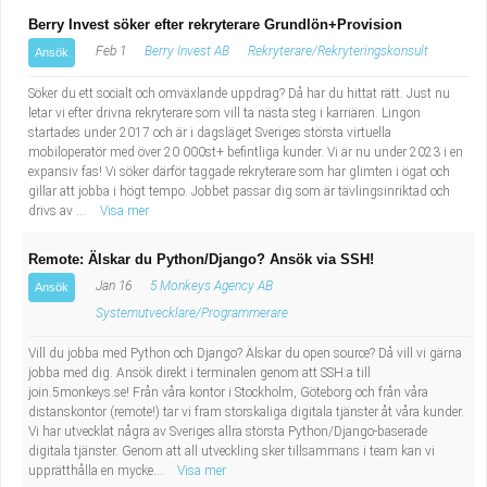
Berry Invest söker efter rekryterare Grundlön+Provision
Feb 1
Berry Invest AB
Rekryterare/Rekryteringskonsult
Ansök
Söker du ett socialt och omväxlande uppdrag? Då har du hittat rätt. Just nu
letar vi efter drivna rekryterare som vill ta nästa steg i karriären. Lingon
startades under 2017 och är i dagsläget Sveriges största virtuella
mobiloperatör med över 20 000st+ befintliga kunder. Vi är nu under 2023 i en
expansiv fas! Vi söker därför taggade rekryterare som har glimten i ögat och
gillar att jobba i högt tempo. Jobbet passar dig som är tävlingsinriktad och
drivs av ...
Visa mer
Remote: Älskar du Python/Django? Ansök via SSH!
Jan 16
5 Monkeys Agency AB
Ansök
Systemutvecklare/Programmerare
Vill du jobba med Python och Django? Älskar du open source? Då vill vi gärna
jobba med dig. Ansök direkt i terminalen genom att SSH:a till
join.5monkeys.se! Från våra kontor i Stockholm, Göteborg och från våra
distanskontor (remote!) tar vi fram storskaliga digitala tjänster åt våra kunder.
Vi har utvecklat några av Sveriges allra största Python/Django-baserade
digitala tjänster. Genom att all utveckling sker tillsammans i team kan vi
upprätthålla en mycke...
Visa mer