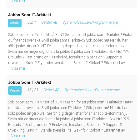
Visa mer
Jobba Som IT-Arkitekt
Jun 1
Getdet AB
Systemutvecklare/Programmerare
Ansök
Sök jobbet som IT-arkitekt på XLNT Search för att jobba som IT-arkitekt! Pratar
du flytande svenska & vill jobba som IT-arkitekt? Sök jobbet nu! När du har
sökt jobbet ringer XLNT Search dig dagen efter för en snabb telefonintervju.
Svara när de ringer dig för att få jobbet & jobba som IT-arkitekt. Sök Nu! ????
Erbjuds: ? Fast grundlön ? Friskvård, försäkring & pension ? Support &
utveckling Krav: ? Flytande svenska i tal & skrift ? Körkort ? Erfarenhet av...
Visa mer
Jobba Som IT-Arkitekt
Maj 31
Getdet AB
Systemutvecklare/Programmerare
Ansök
Sök jobbet som IT-arkitekt på XLNT Search för att jobba som IT-arkitekt! Pratar
du flytande svenska & vill jobba som IT-arkitekt? Sök jobbet nu! När du har
sökt jobbet ringer XLNT Search dig dagen efter för en snabb telefonintervju.
Svara när de ringer dig för att få jobbet & jobba som IT-arkitekt. Sök Nu! ????
Erbjuds: ? Fast grundlön ? Friskvård, försäkring & pension ? Support &
utveckling Krav: ? Flytande svenska i tal & skrift ? Körkort ? Erfarenhet av...
Visa mer