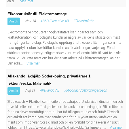
en d...
Visa mer
Elkonstruktör till Elektromontage
Nov 14
AS&B Executive AB
Elkonstruktör
Ansök
Elektromontage producerar högkvalitativa lösningar för styr- och
kraftautomation, och bolagets kunder är några av världens största och mest
framgångsrika företag. Företagets uppdrag är att leverera lösningar som inte
bara uppfyller utan överträffar kundernas förväntningar, varje dag. För att
stärka organisationen ytterligare söker vi nu en elkonstruktör till vårt tekniska
team. Vill du veta mera om hur det är att arbeta på Elektromontage? Läs här!
Om rolle...
Visa mer
Allakando läxhjälp Söderköping, privatlärare 1
lektion/vecka, Matematik
Aug 21
Allakando AB
Jobbcoach/Utbildningscoach
Ansök
Studiecoach – Flexibelt och meriterande extrajobb Undervisa i dina ämnen och
utveckla eftertraktade färdigheter som ledarskap och pedagogik. Bli en förebild
för dina elever, samtidigt som du har tid till egna studier och fritid! Flexibelt
och enkelt att kombinera med studier och fritid Mycket utvecklande och en
merit som imponerar Gör skillnad och bli en förebild för dina elever Ansök till
jobbet här: https://www.allakando.se/laxhjalp-jobb/ Så fungerar ...
Visa mer