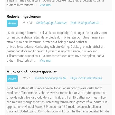
Tillsammans skapar ca 1 100 medarbetare en attraktiv arbetsplats, där vi
bidrar till ett fortsatt ...
Visa mer
Redovisningsekonom
Nov 28
Söderköpings kommun
Redovisningsekonom
Ansök
I Söderköpings kommun vill vi skapa livsglädje. Alla dagar. Det är vår vision
och något vi strävar efter. Här erbjuds du möjligheter och utmaningar i en
attraktiv, mindre kommun, strategiskt belägen med närhet till
universitetsstäderna Norrköping och Linköping. Delaktighet och närhet till
beslut ger stora möjligheter till yrkesmässig och personlig utveckling.
Tillsammans skapar ca 1 100 medarbetare en attraktiv arbetsplats, där vi
bidrar till ett fortsatt ...
Visa mer
Miljö- och hållbarhetsspecialist
Nov 5
Modine Söderköping AB
Miljö- och klimatstrateg
Ansök
Modines syfte är att utveckla teknik för en renare och friskare värld. Inom
Modines affärsområde Global Power & Process bidrar vi till syftet genom att
utveckla och tillverka produkter som hjälper till att förbättra inomhusmiljöer
och minska mängden vatten- och energiförbrukning genom våra industriella
applikationer. Global Power & Process har 150 medarbetare och rollen är
placerad i Söderköping. Om rollen Som Miljö- och hållbarhetsspecialist blir du