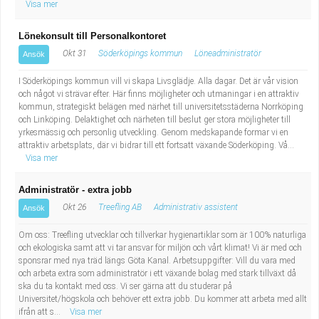
Visa mer
Lönekonsult till Personalkontoret
Okt 31
Söderköpings kommun
Löneadministratör
Ansök
I Söderköpings kommun vill vi skapa Livsglädje. Alla dagar. Det är vår vision
och något vi strävar efter. Här finns möjligheter och utmaningar i en attraktiv
kommun, strategiskt belägen med närhet till universitetsstäderna Norrköping
och Linköping. Delaktighet och närheten till beslut ger stora möjligheter till
yrkesmässig och personlig utveckling. Genom medskapande formar vi en
attraktiv arbetsplats, där vi bidrar till ett fortsatt växande Söderköping. Vå...
Visa mer
Administratör - extra jobb
Okt 26
Treefling AB
Administrativ assistent
Ansök
Om oss: Treefling utvecklar och tillverkar hygienartiklar som är 100% naturliga
och ekologiska samt att vi tar ansvar för miljön och vårt klimat! Vi är med och
sponsrar med nya träd längs Göta Kanal. Arbetsuppgifter: Vill du vara med
och arbeta extra som administratör i ett växande bolag med stark tillväxt då
ska du ta kontakt med oss. Vi ser gärna att du studerar på
Universitet/högskola och behöver ett extra jobb. Du kommer att arbeta med allt
ifrån att s...
Visa mer