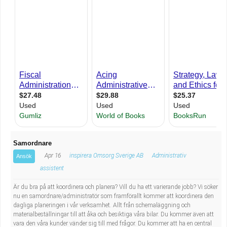
Industriell tillverkning
Behandlingsassistent/Socialpedagog
Installation, drift, underhåll
Tandsköterska
Kropps- och skönhetsvård
Budbilsförare
Kultur, media, design
Tidningsbud/Tidningsdistributör
Militärt arbete
Lärare i fritidshem/Fritidspedagog
Naturbruk
Taxiförare/Taxichaufför
Samordnare
Apr 16
inspirera Omsorg Sverige AB
Administrativ
Ansök
Naturvetenskapligt arbete
Läkarsekreterare/Vårdadmin/Medicinsk
assistent
sekreterare
Pedagogiskt arbete
Är du bra på att koordinera och planera? Vill du ha ett varierande jobb? Vi söker
nu en samordnare/administratör som framförallt kommer att koordinera den
dagliga planeringen i vår verksamhet. Allt från schemaläggning och
Lastbilsförare m.fl.
Sanering och renhållning
materialbeställningar till att åka och besiktiga våra bilar. Du kommer även att
vara den våra kunder vänder sig till med frågor. Du kommer att ha en central