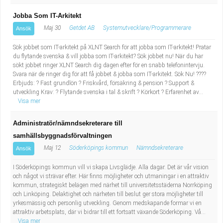
Jobba Som IT-Arkitekt
Maj 30
Getdet AB
Systemutvecklare/Programmerare
Ansök
Sök jobbet som IT-arkitekt på XLNT Search för att jobba som IT-arkitekt! Pratar
du flytande svenska & vill jobba som IT-arkitekt? Sök jobbet nu! När du har
sökt jobbet ringer XLNT Search dig dagen efter för en snabb telefonintervju.
Svara när de ringer dig för att få jobbet & jobba som IT-arkitekt. Sök Nu! ????
Erbjuds: ? Fast grundlön ? Friskvård, försäkring & pension ? Support &
utveckling Krav: ? Flytande svenska i tal & skrift ? Körkort ? Erfarenhet av...
Visa mer
Administratör/nämndsekreterare till
samhällsbyggnadsförvaltningen
Maj 12
Söderköpings kommun
Nämndsekreterare
Ansök
I Söderköpings kommun vill vi skapa Livsglädje. Alla dagar. Det är vår vision
och något vi strävar efter. Här finns möjligheter och utmaningar i en attraktiv
kommun, strategiskt belägen med närhet till universitetsstäderna Norrköping
och Linköping. Delaktighet och närheten till beslut ger stora möjligheter till
yrkesmässig och personlig utveckling. Genom medskapande formar vi en
attraktiv arbetsplats, där vi bidrar till ett fortsatt växande Söderköping. Vå...
Visa mer