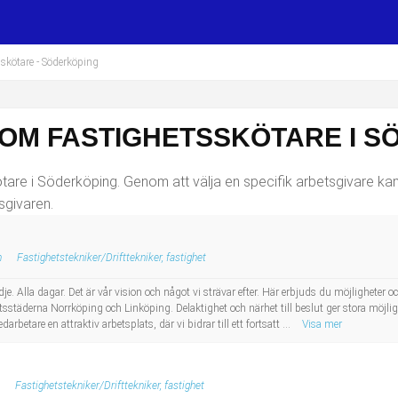
sskötare
- Söderköping
SOM FASTIGHETSSKÖTARE I 
are i Söderköping. Genom att välja en specifik arbetsgivare kan d
sgivaren.
n
Fastighetstekniker/Drifttekniker, fastighet
je. Alla dagar. Det är vår vision och något vi strävar efter. Här erbjuds du möjligheter
etsstäderna Norrköping och Linköping. Delaktighet och närhet till beslut ger stora möjlig
etare en attraktiv arbetsplats, där vi bidrar till ett fortsatt ...
Visa mer
Fastighetstekniker/Drifttekniker, fastighet