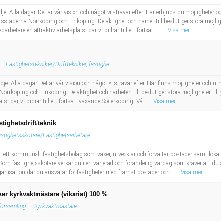
je. Alla dagar. Det är vår vision och något vi strävar efter. Här erbjuds du möjligheter
etsstäderna Norrköping och Linköping. Delaktighet och närhet till beslut ger stora möjlig
etare en attraktiv arbetsplats, där vi bidrar till ett fortsatt ...
Visa mer
Fastighetstekniker/Drifttekniker, fastighet
e. Alla dagar. Det är vår vision och något vi strävar efter. Här finns möjligheter och u
 Norrköping och Linköping. Delaktighet och närheten till beslut ger stora möjligheter ti
s, där vi bidrar till ett fortsatt växande Söderköping. Vå...
Visa mer
tighetsdrift/teknik
stighetsskötare/Fastighetsarbetare
te i ett kommunalt fastighetsbolag som växer, utvecklar och förvaltar bostäder samt lokale
fastighetsskötare verkar du i en varierad och föränderlig vardag som kräver att du ä
 organisation där du ansvarar för fastigheter med främst bostäder och...
Visa mer
er kyrkvaktmästare (vikariat) 100 %
församling
Kyrkvaktmästare