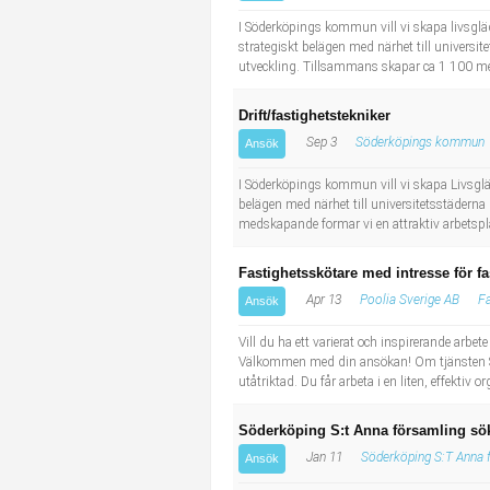
Industriell tillverkning
Behandlingsassistent/Socialpedagog
I Söderköpings kommun vill vi skapa livsgläd
strategiskt belägen med närhet till universit
utveckling. Tillsammans skapar ca 1 100 medarb
Installation, drift, underhåll
Tandsköterska
Drift/fastighetstekniker
Kropps- och skönhetsvård
Budbilsförare
Sep 3
Söderköpings kommun
Ansök
Kultur, media, design
Tidningsbud/Tidningsdistributör
I Söderköpings kommun vill vi skapa Livsglädj
belägen med närhet till universitetsstäderna
medskapande formar vi en attraktiv arbetsplat
Militärt arbete
Lärare i fritidshem/Fritidspedagog
Fastighetsskötare med intresse för fas
Naturbruk
Taxiförare/Taxichaufför
Apr 13
Poolia Sverige AB
Fa
Ansök
Naturvetenskapligt arbete
Läkarsekreterare/Vårdadmin/Medicinsk sekreterare
Vill du ha ett varierat och inspirerande arbe
Välkommen med din ansökan! Om tjänsten Som 
utåtriktad. Du får arbeta i en liten, effektiv
Pedagogiskt arbete
Lastbilsförare m.fl.
Söderköping S:t Anna församling sök
Sanering och renhållning
Fastighetsskötare
Jan 11
Söderköping S:T Anna 
Ansök