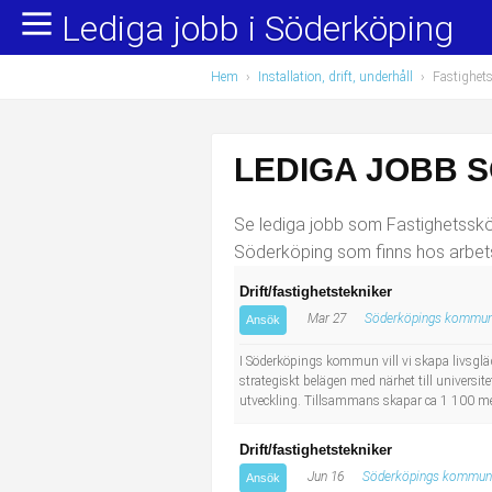
Lediga jobb i Söderköping
Yrkesområden
Populära jobb
Hem
›
Installation, drift, underhåll
›
Fastighet
Administration, ekonomi, juridik
Undersköterska, hemtjänst och äldreboende
Bygg och anläggning
Städare/Lokalvårdare
LEDIGA JOBB 
Chefer och verksamhetsledare
Barnskötare
Se lediga jobb som Fastighetssköt
Data/IT
Lärare i förskola/Förskollärare
Söderköping som finns hos arbet
Drift/fastighetstekniker
Försäljning, inköp, marknadsföring
Lagerarbetare
Mar 27
Söderköpings kommu
Ansök
Hantverksyrken
Bussförare/Busschaufför
I Söderköpings kommun vill vi skapa livsgläd
strategiskt belägen med närhet till universit
utveckling. Tillsammans skapar ca 1 100 medarb
Hotell, restaurang, storhushåll
Elevassistent
Drift/fastighetstekniker
Hälso- och sjukvård
Personlig assistent
Jun 16
Söderköpings kommun
Ansök