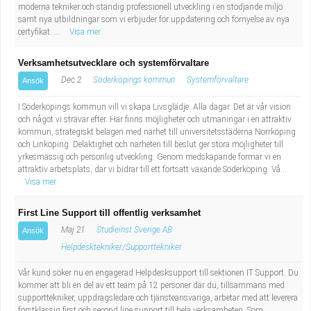
Fastighetsskötare
Socialt arbete
moderna tekniker och ständig professionell utveckling i en stödjande miljö
samt nya utbildningar som vi erbjuder för uppdatering och förnyelse av nya
certyfikat. ...
Visa mer
Informatör/Kommunikatör
Säkerhetsarbete
Verksamhetsutvecklare och systemförvaltare
Brevbärare
Tekniskt arbete
Dec 2
Söderköpings kommun
Systemförvaltare
Ansök
I Söderköpings kommun vill vi skapa Livsglädje. Alla dagar. Det är vår vision
Sjuksköterska, grundutbildad
Transport
och något vi strävar efter. Här finns möjligheter och utmaningar i en attraktiv
kommun, strategiskt belägen med närhet till universitetsstäderna Norrköping
Kock, storhushåll
och Linköping. Delaktighet och närheten till beslut ger stora möjligheter till
yrkesmässig och personlig utveckling. Genom medskapande formar vi en
attraktiv arbetsplats, där vi bidrar till ett fortsatt växande Söderköping. Vå...
Undersköterska, vård- o specialavd. o mottagning
Visa mer
Bibliotekarie
First Line Support till offentlig verksamhet
Maj 21
Studieinst Sverige AB
Ansök
Administrativ assistent
Helpdesktekniker/Supporttekniker
Vår kund söker nu en engagerad Helpdesksupport till sektionen IT Support. Du
Lärare i gymnasiet
kommer att bli en del av ett team på 12 personer där du, tillsammans med
supporttekniker, uppdragsledare och tjänsteansvariga, arbetar med att leverera
förstklassig first och second line support till hela verksamheten. Som