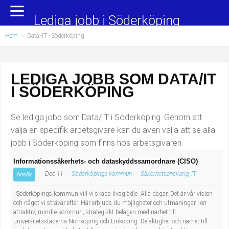
Yrkesområden
Populära jobb
Lediga jobb i Söderköping
Hem
›
Data/IT
- Söderköping
Administration, ekonomi, juridik
Undersköterska, hemtjänst och äldreboende
Bygg och anläggning
Städare/Lokalvårdare
LEDIGA JOBB SOM DATA/IT
I SÖDERKÖPING
Chefer och verksamhetsledare
Barnskötare
Data/IT
Lärare i förskola/Förskollärare
Se lediga jobb som Data/IT i Söderköping. Genom att
välja en specifik arbetsgivare kan du även välja att se alla
Försäljning, inköp, marknadsföring
Lagerarbetare
jobb i Söderköping som finns hos arbetsgivaren.
Informationssäkerhets- och dataskyddssamordnare (CISO)
Hantverksyrken
Bussförare/Busschaufför
Dec 11
Söderköpings kommun
Säkerhetsansvarig, IT
Ansök
Hotell, restaurang, storhushåll
Elevassistent
I Söderköpings kommun vill vi skapa livsglädje. Alla dagar. Det är vår vision
och något vi strävar efter. Här erbjuds du möjligheter och utmaningar i en
attraktiv, mindre kommun, strategiskt belägen med närhet till
Hälso- och sjukvård
Personlig assistent
universitetsstäderna Norrköping och Linköping. Delaktighet och närhet till