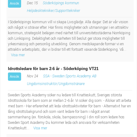
Dec 15
Söderköpings kommun
Ansök
Helpdesktekniker/Supporttekniker
I Söderköpings kommun vill vi skapa Livsglädje. Alla dagar. Det är vår vision
och något vi strävar efter. Här finns möjligheter och utmaningar i en attraktiv
kommun, strategiskt belägen med närhet till universitetsstäderna Norrköping
och Linköping. Delaktighet och närheten till beslut ger stora möjligheter till
yrkesmässig och personlig utveckling. Genom medskapande formar vi en
attraktiv arbetsplats, där vi bidrar till ett fortsatt växande Söderköping. Vå...
Visa mer
Idrottsledare för barn 2-6 år - Söderköping VT21
Nov 24
SSA - Sweden Sports Academy AB
Ansök
Ungdomsinstruktör/Ungdomstränare
Sweden Sports Academy söker nu ledare till Knatteskutt, Sveriges största
Idrottsskola för barn som är mellan 2-6 år. Vi söker dig som: - Älskar att arbeta
med barn - Har erfarenhet att leda idrottsaktiviteter för barn - Alternativt har en
lång idrottsbakgrund och som varit ledare för barn i något annat
sammanhang (ex. förskola, skola, barnpassning) I din roll som ledare hos
Sweden Sport Academy Du kommer leda och ansvara för verksamheten
Knatteskutt...
Visa mer