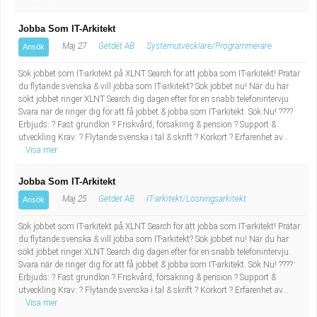
Jobba Som IT-Arkitekt
Maj 27
Getdet AB
Systemutvecklare/Programmerare
Ansök
Sök jobbet som IT-arkitekt på XLNT Search för att jobba som IT-arkitekt! Pratar
du flytande svenska & vill jobba som IT-arkitekt? Sök jobbet nu! När du har
sökt jobbet ringer XLNT Search dig dagen efter för en snabb telefonintervju.
Svara när de ringer dig för att få jobbet & jobba som IT-arkitekt. Sök Nu! ????
Erbjuds: ? Fast grundlön ? Friskvård, försäkring & pension ? Support &
utveckling Krav: ? Flytande svenska i tal & skrift ? Körkort ? Erfarenhet av...
Visa mer
Jobba Som IT-Arkitekt
Maj 25
Getdet AB
IT-arkitekt/Lösningsarkitekt
Ansök
Sök jobbet som IT-arkitekt på XLNT Search för att jobba som IT-arkitekt! Pratar
du flytande svenska & vill jobba som IT-arkitekt? Sök jobbet nu! När du har
sökt jobbet ringer XLNT Search dig dagen efter för en snabb telefonintervju.
Svara när de ringer dig för att få jobbet & jobba som IT-arkitekt. Sök Nu! ????
Erbjuds: ? Fast grundlön ? Friskvård, försäkring & pension ? Support &
utveckling Krav: ? Flytande svenska i tal & skrift ? Körkort ? Erfarenhet av...
Visa mer