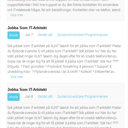
supporttekniker i first line support är du den första kontakten för användare
vid IT-relaterade frågor, fel och beställningar. Kontakten sker via telefon, ärend...
Visa mer
Jobba Som IT-Arkitekt
Jun 7
Getdet AB
Systemutvecklare/Programmerare
Ansök
Sök jobbet som IT-arkitekt på XLNT Search för att jobba som IT-arkitekt! Pratar
du flytande svenska & vill jobba som IT-arkitekt? Sök jobbet nu! När du har
sökt jobbet ringer XLNT Search dig dagen efter för en snabb telefonintervju.
Svara när de ringer dig för att få jobbet & jobba som IT-arkitekt. Sök Nu! ????
Erbjuds: ? Fast grundlön ? Friskvård, försäkring & pension ? Support &
utveckling Krav: ? Flytande svenska i tal & skrift ? Körkort ? Erfarenhet av...
Visa mer
Jobba Som IT-Arkitekt
Jun 8
Getdet AB
Systemutvecklare/Programmerare
Ansök
Sök jobbet som IT-arkitekt på XLNT Search för att jobba som IT-arkitekt! Pratar
du flytande svenska & vill jobba som IT-arkitekt? Sök jobbet nu! När du har
sökt jobbet ringer XLNT Search dig dagen efter för en snabb telefonintervju.
Svara när de ringer dig för att få jobbet & jobba som IT-arkitekt. Sök Nu! ????