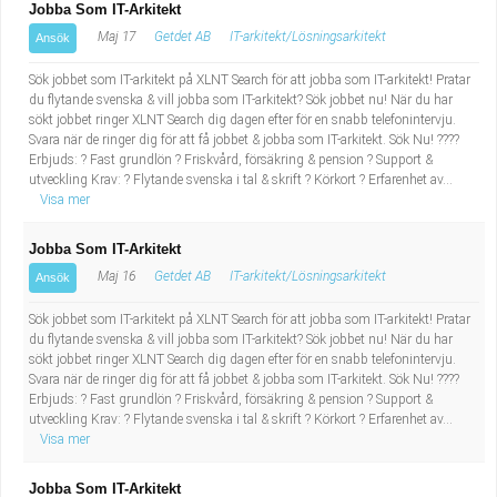
Jobba Som IT-Arkitekt
Maj 17
Getdet AB
IT-arkitekt/Lösningsarkitekt
Ansök
Sök jobbet som IT-arkitekt på XLNT Search för att jobba som IT-arkitekt! Pratar
du flytande svenska & vill jobba som IT-arkitekt? Sök jobbet nu! När du har
sökt jobbet ringer XLNT Search dig dagen efter för en snabb telefonintervju.
Svara när de ringer dig för att få jobbet & jobba som IT-arkitekt. Sök Nu! ????
Erbjuds: ? Fast grundlön ? Friskvård, försäkring & pension ? Support &
utveckling Krav: ? Flytande svenska i tal & skrift ? Körkort ? Erfarenhet av...
Visa mer
Jobba Som IT-Arkitekt
Maj 16
Getdet AB
IT-arkitekt/Lösningsarkitekt
Ansök
Sök jobbet som IT-arkitekt på XLNT Search för att jobba som IT-arkitekt! Pratar
du flytande svenska & vill jobba som IT-arkitekt? Sök jobbet nu! När du har
sökt jobbet ringer XLNT Search dig dagen efter för en snabb telefonintervju.
Svara när de ringer dig för att få jobbet & jobba som IT-arkitekt. Sök Nu! ????
Erbjuds: ? Fast grundlön ? Friskvård, försäkring & pension ? Support &
utveckling Krav: ? Flytande svenska i tal & skrift ? Körkort ? Erfarenhet av...
Visa mer
Jobba Som IT-Arkitekt