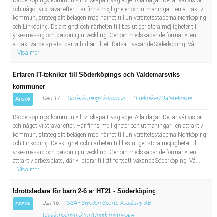
I Söderköpings kommun vill vi skapa Livsglädje. Alla dagar. Det är vår vision
och något vi strävar efter. Här finns möjligheter och utmaningar i en attraktiv
kommun, strategiskt belägen med närhet till universitetsstäderna Norrköping
och Linköping. Delaktighet och närheten till beslut ger stora möjligheter till
yrkesmässig och personlig utveckling. Genom medskapande formar vi en
attraktivarbetsplats, där vi bidrar till ett fortsatt växande Söderköping. Vår...
Visa mer
Erfaren IT-tekniker till Söderköpings och Valdemarsviks
kommuner
Dec 17
Söderköpings kommun
IT-tekniker/Datatekniker
Ansök
I Söderköpings kommun vill vi skapa Livsglädje. Alla dagar. Det är vår vision
och något vi strävar efter. Här finns möjligheter och utmaningar i en attraktiv
kommun, strategiskt belägen med närhet till universitetsstäderna Norrköping
och Linköping. Delaktighet och närheten till beslut ger stora möjligheter till
yrkesmässig och personlig utveckling. Genom medskapande formar vi en
attraktiv arbetsplats, där vi bidrar till ett fortsatt växande Söderköping. Vå...
Visa mer
Idrottsledare för barn 2-6 år HT21 - Söderköping
Jun 16
SSA - Sweden Sports Academy AB
Ansök
Ungdomsinstruktör/Ungdomstränare