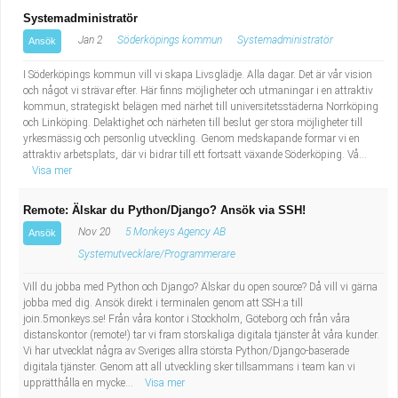
Systemadministratör
Jan 2
Söderköpings kommun
Systemadministratör
Ansök
I Söderköpings kommun vill vi skapa Livsglädje. Alla dagar. Det är vår vision
och något vi strävar efter. Här finns möjligheter och utmaningar i en attraktiv
kommun, strategiskt belägen med närhet till universitetsstäderna Norrköping
och Linköping. Delaktighet och närheten till beslut ger stora möjligheter till
yrkesmässig och personlig utveckling. Genom medskapande formar vi en
attraktiv arbetsplats, där vi bidrar till ett fortsatt växande Söderköping. Vå...
Visa mer
Remote: Älskar du Python/Django? Ansök via SSH!
Nov 20
5 Monkeys Agency AB
Ansök
Systemutvecklare/Programmerare
Vill du jobba med Python och Django? Älskar du open source? Då vill vi gärna
jobba med dig. Ansök direkt i terminalen genom att SSH:a till
join.5monkeys.se! Från våra kontor i Stockholm, Göteborg och från våra
distanskontor (remote!) tar vi fram storskaliga digitala tjänster åt våra kunder.
Vi har utvecklat några av Sveriges allra största Python/Django-baserade
digitala tjänster. Genom att all utveckling sker tillsammans i team kan vi
upprätthålla en mycke...
Visa mer