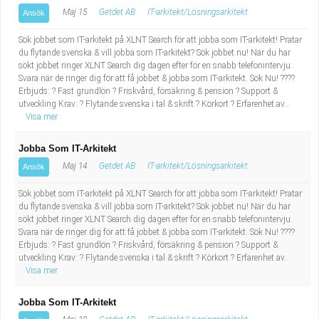
Maj 15
Getdet AB
IT-arkitekt/Lösningsarkitekt
Ansök
Sök jobbet som IT-arkitekt på XLNT Search för att jobba som IT-arkitekt! Pratar
du flytande svenska & vill jobba som IT-arkitekt? Sök jobbet nu! När du har
sökt jobbet ringer XLNT Search dig dagen efter för en snabb telefonintervju.
Svara när de ringer dig för att få jobbet & jobba som IT-arkitekt. Sök Nu! ????
Erbjuds: ? Fast grundlön ? Friskvård, försäkring & pension ? Support &
utveckling Krav: ? Flytande svenska i tal & skrift ? Körkort ? Erfarenhet av...
Visa mer
Jobba Som IT-Arkitekt
Maj 14
Getdet AB
IT-arkitekt/Lösningsarkitekt
Ansök
Sök jobbet som IT-arkitekt på XLNT Search för att jobba som IT-arkitekt! Pratar
du flytande svenska & vill jobba som IT-arkitekt? Sök jobbet nu! När du har
sökt jobbet ringer XLNT Search dig dagen efter för en snabb telefonintervju.
Svara när de ringer dig för att få jobbet & jobba som IT-arkitekt. Sök Nu! ????
Erbjuds: ? Fast grundlön ? Friskvård, försäkring & pension ? Support &
utveckling Krav: ? Flytande svenska i tal & skrift ? Körkort ? Erfarenhet av...
Visa mer
Jobba Som IT-Arkitekt