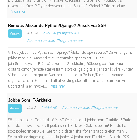
Erbjuds: ? Fast grundlön ? Friskvård, försäkring & pension ? Support &
utveckling Krav: ? Flytande svenska i tal & skrift ? Körkort ? Erfarenhet av...
Visa mer
Remote: Älskar du Python/Django? Ansök via SSH!
Aug 28
5 Monkeys Agency AB
Ansök
Systemutvecklare/Programmerare
Vill du jobba med Python och Django? Älskar du open source? Då vill vi gärna
jobba med dig. Ansök direkt i terminalen genom att SSH:a till
join.5monkeys.se! Från våra kontor i Stockholm, Göteborg och från våra
distanskontor (remote!) tar vi fram storskaliga digitala tjänster åt våra kunder.
Vi har utvecklat några av Sveriges allra största Python/Django-baserade
digitala tjänster. Genom att all utveckling sker tillsammans i team kan vi
upprätthålla en mycke...
Visa mer
Jobba Som IT-Arkitekt
Jun 2
Getdet AB
Systemutvecklare/Programmerare
Ansök
Sök jobbet som IT-arkitekt på XLNT Search för att jobba som IT-arkitekt! Pratar
du flytande svenska & vill jobba som IT-arkitekt? Sök jobbet nu! När du har
sökt jobbet ringer XLNT Search dig dagen efter för en snabb telefonintervju.
Svara när de ringer dig för att få jobbet & jobba som IT-arkitekt. Sök Nu! ????