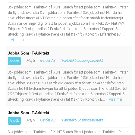
Sök jobbet som IT-arkitekt på XLNT Search för att jobba som IT-arkitekt! Pratar
du flytande svenska & vill jobba som IT-arkitekt? Sök jobbet nu! När du har
sökt jobbet ringer XLNT Search dig dagen efter för en snabb telefonintervju.
Svara när de ringer dig för att få jobbet & jobba som IT-arkitekt Sök Nu! ????
Erbjuds: ? Fast grundlön ? Friskvård, försäkring & pension ? Support &
utveckling Krav: ? Flytande svenska i tal & skrift ? Körkort ? Erfarenhet av ...
Visa mer
Jobba Som IT-Arkitekt
Maj 8
Getdet AB
IT-arkitekt/Lösningsarkitekt
Ansök
Sök jobbet som IT-arkitekt på XLNT Search för att jobba som IT-arkitekt! Pratar
du flytande svenska & vill jobba som IT-arkitekt? Sök jobbet nu! När du har
sökt jobbet SMS:ar XLNT Search dig dagen efter för att boka en telefonintervju.
Svara i tid till telefonintervjun för att få jobbet & jobba som IT-arkitekt Sök Nu!
???? Erbjuds: ? Fast grundlön ? Friskvård, försäkring & pension ? Support &
utveckling Krav: ? Flytande svenska i tal & skrift ? Körkort ? E...
Visa mer
Jobba Som IT-Arkitekt
Maj 9
Getdet AB
IT-arkitekt/Lösningsarkitekt
Ansök
Sök jobbet som IT-arkitekt på XLNT Search för att jobba som IT-arkitekt! Pratar