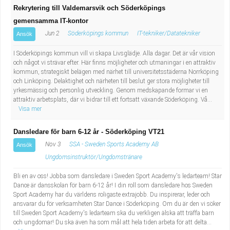
Rekrytering till Valdemarsvik och Söderköpings
gemensamma IT-kontor
Jun 2
Söderköpings kommun
IT-tekniker/Datatekniker
Ansök
I Söderköpings kommun vill vi skapa Livsglädje. Alla dagar. Det är vår vision
och något vi strävar efter. Här finns möjligheter och utmaningar i en attraktiv
kommun, strategiskt belägen med närhet till universitetsstäderna Norrköping
och Linköping. Delaktighet och närheten till beslut ger stora möjligheter till
yrkesmässig och personlig utveckling. Genom medskapande formar vi en
attraktiv arbetsplats, där vi bidrar till ett fortsatt växande Söderköping. Vå...
Visa mer
Dansledare för barn 6-12 år - Söderköping VT21
Nov 3
SSA - Sweden Sports Academy AB
Ansök
Ungdomsinstruktör/Ungdomstränare
Bli en av oss! Jobba som dansledare i Sweden Sport Academy's ledarteam! Star
Dance är dansskolan för barn 6-12 år! I din roll som dansledare hos Sweden
Sport Academy har du världens roligaste extrajobb. Du inspirerar, leder och
ansvarar du för verksamheten Star Dance i Söderköping. Om du är den vi söker
till Sweden Sport Academy's ledarteam ska du verkligen älska att träffa barn
och ungdomar! Du ska även ha som mål att hela tiden arbeta för att delta...