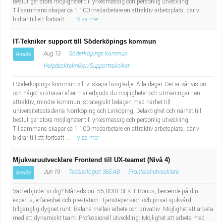
beslut ger stora möjligheter till yrkesmässig och personlig utveckling.
Industriell tillverkning
Behandlingsassistent/Socialpedagog
Tillsammans skapar ca 1 100 medarbetare en attraktiv arbetsplats, där vi
bidrar till ett fortsatt ...
Visa mer
Installation, drift, underhåll
Tandsköterska
IT-Tekniker support till Söderköpings kommun
Aug 13
Söderköpings kommun
Ansök
Kropps- och skönhetsvård
Budbilsförare
Helpdesktekniker/Supporttekniker
Kultur, media, design
Tidningsbud/Tidningsdistributör
I Söderköpings kommun vill vi skapa livsglädje. Alla dagar. Det är vår vision
och något vi strävar efter. Här erbjuds du möjligheter och utmaningar i en
attraktiv, mindre kommun, strategiskt belägen med närhet till
Militärt arbete
Lärare i fritidshem/Fritidspedagog
universitetsstäderna Norrköping och Linköping. Delaktighet och närhet till
beslut ger stora möjligheter till yrkesmässig och personlig utveckling.
Tillsammans skapar ca 1 100 medarbetare en attraktiv arbetsplats, där vi
Naturbruk
Taxiförare/Taxichaufför
bidrar till ett fortsatt ...
Visa mer
Naturvetenskapligt arbete
Läkarsekreterare/Vårdadmin/Medicinsk
Mjukvaruutvecklare Frontend till UX-teamet (Nivå 4)
Jun 19
Technologist 365 AB
Frontend-utvecklare
Ansök
sekreterare
Pedagogiskt arbete
Vad erbjuder vi dig? Månadslön: 55,000+ SEK + Bonus, beroende på din
expertis, erfarenhet och prestation. Tjänstepension och privat sjukvård
Lastbilsförare m.fl.
Sanering och renhållning
tillgänglig dygnet runt. Balans mellan arbete och privatliv: Möjlighet att arbeta
med ett dynamiskt team. Professionell utveckling: Möjlighet att arbeta med