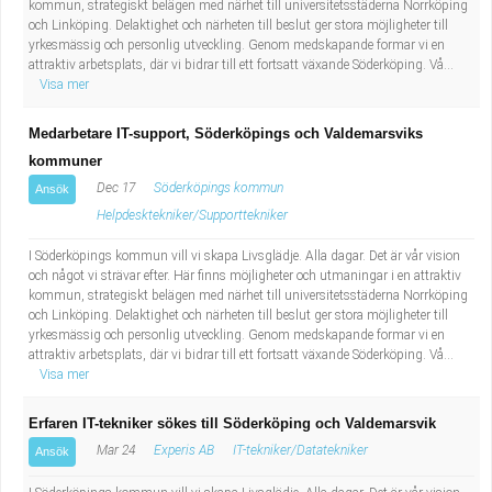
kommun, strategiskt belägen med närhet till universitetsstäderna Norrköping
och Linköping. Delaktighet och närheten till beslut ger stora möjligheter till
yrkesmässig och personlig utveckling. Genom medskapande formar vi en
attraktiv arbetsplats, där vi bidrar till ett fortsatt växande Söderköping. Vå...
Visa mer
Medarbetare IT-support, Söderköpings och Valdemarsviks
kommuner
Dec 17
Söderköpings kommun
Ansök
Helpdesktekniker/Supporttekniker
I Söderköpings kommun vill vi skapa Livsglädje. Alla dagar. Det är vår vision
och något vi strävar efter. Här finns möjligheter och utmaningar i en attraktiv
kommun, strategiskt belägen med närhet till universitetsstäderna Norrköping
och Linköping. Delaktighet och närheten till beslut ger stora möjligheter till
yrkesmässig och personlig utveckling. Genom medskapande formar vi en
attraktiv arbetsplats, där vi bidrar till ett fortsatt växande Söderköping. Vå...
Visa mer
Erfaren IT-tekniker sökes till Söderköping och Valdemarsvik
Mar 24
Experis AB
IT-tekniker/Datatekniker
Ansök