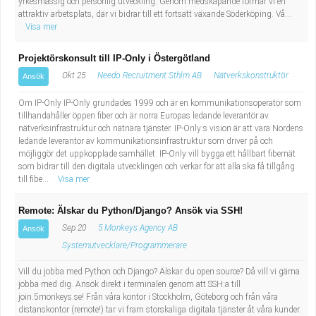
yrkesmässig och personlig utveckling. Genom medskapande formar vi en
attraktiv arbetsplats, där vi bidrar till ett fortsatt växande Söderköping. Vå...
Visa mer
Projektörskonsult till IP-Only i Östergötland
Okt 25
Needo Recruitment Sthlm AB
Nätverkskonstruktör
Ansök
Om IP-Only IP-Only grundades 1999 och är en kommunikationsoperatör som
tillhandahåller öppen fiber och är norra Europas ledande leverantör av
nätverksinfrastruktur och nätnära tjänster. IP-Only:s vision är att vara Nordens
ledande leverantör av kommunikationsinfrastruktur som driver på och
möjliggör det uppkopplade samhället. IP-Only vill bygga ett hållbart fibernät
som bidrar till den digitala utvecklingen och verkar för att alla ska få tillgång
till fibe...
Visa mer
Remote: Älskar du Python/Django? Ansök via SSH!
Sep 20
5 Monkeys Agency AB
Ansök
Systemutvecklare/Programmerare
Vill du jobba med Python och Django? Älskar du open source? Då vill vi gärna
jobba med dig. Ansök direkt i terminalen genom att SSH:a till
join.5monkeys.se! Från våra kontor i Stockholm, Göteborg och från våra
distanskontor (remote!) tar vi fram storskaliga digitala tjänster åt våra kunder.