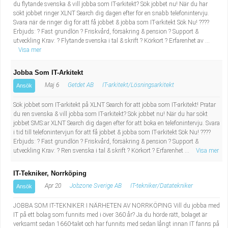
du flytande svenska & vill jobba som IT-arkitekt? Sök jobbet nu! När du har
sökt jobbet ringer XLNT Search dig dagen efter för en snabb telefonintervju.
Svara när de ringer dig för att få jobbet & jobba som IT-arkitekt Sök Nu! ????
Erbjuds: ? Fast grundlön ? Friskvård, försäkring & pension ? Support &
utveckling Krav: ? Flytande svenska i tal & skrift ? Körkort ? Erfarenhet av ...
Visa mer
Jobba Som IT-Arkitekt
Maj 6
Getdet AB
IT-arkitekt/Lösningsarkitekt
Ansök
Sök jobbet som IT-arkitekt på XLNT Search för att jobba som IT-arkitekt! Pratar
du ren svenska & vill jobba som IT-arkitekt? Sök jobbet nu! När du har sökt
jobbet SMS:ar XLNT Search dig dagen efter för att boka en telefonintervju. Svara
i tid till telefonintervjun för att få jobbet & jobba som IT-arkitekt Sök Nu! ????
Erbjuds: ? Fast grundlön ? Friskvård, försäkring & pension ? Support &
utveckling Krav: ? Ren svenska i tal & skrift ? Körkort ? Erfarenhet ...
Visa mer
IT-Tekniker, Norrköping
Apr 20
Jobzone Sverige AB
IT-tekniker/Datatekniker
Ansök
JOBBA SOM IT-TEKNIKER I NÄRHETEN AV NORRKÖPING Vill du jobba med
IT på ett bolag som funnits med i över 360 år? Ja du hörde rätt, bolaget är
verksamt sedan 1660-talet och har funnits med sedan långt innan IT fanns på