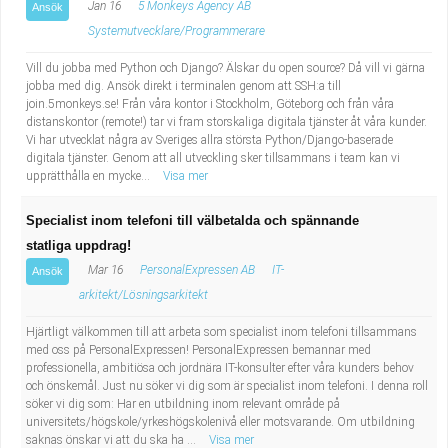
Jan 16
5 Monkeys Agency AB
Ansök
Systemutvecklare/Programmerare
Vill du jobba med Python och Django? Älskar du open source? Då vill vi gärna
jobba med dig. Ansök direkt i terminalen genom att SSH:a till
join.5monkeys.se! Från våra kontor i Stockholm, Göteborg och från våra
distanskontor (remote!) tar vi fram storskaliga digitala tjänster åt våra kunder.
Vi har utvecklat några av Sveriges allra största Python/Django-baserade
digitala tjänster. Genom att all utveckling sker tillsammans i team kan vi
upprätthålla en mycke...
Visa mer
Specialist inom telefoni till välbetalda och spännande
statliga uppdrag!
Mar 16
PersonalExpressen AB
IT-
Ansök
arkitekt/Lösningsarkitekt
Hjärtligt välkommen till att arbeta som specialist inom telefoni tillsammans
med oss på PersonalExpressen! PersonalExpressen bemannar med
professionella, ambitiösa och jordnära IT-konsulter efter våra kunders behov
och önskemål. Just nu söker vi dig som är specialist inom telefoni. I denna roll
söker vi dig som: Har en utbildning inom relevant område på
universitets/högskole/yrkeshögskolenivå eller motsvarande. Om utbildning
saknas önskar vi att du ska ha ...
Visa mer