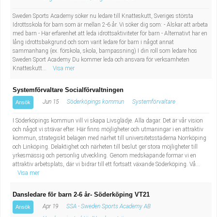
Sweden Sports Academy söker nu ledare till Knatteskutt, Sveriges största
Idrottsskola för barn som är mellan 2-6 år. Vi söker dig som: - Älskar att arbeta
med barn - Har erfarenhet att leda idrottsaktiviteter för barn - Alternativt har en
lång idrottsbakgrund och som varit ledare för barn i något annat
sammanhang (ex. förskola, skola, barnpassning) I din roll som ledare hos
Sweden Sport Academy Du kommer leda och ansvara för verksamheten
Knatteskutt...
Visa mer
Systemförvaltare Socialförvaltningen
Jun 15
Söderköpings kommun
Systemförvaltare
Ansök
I Söderköpings kommun vill vi skapa Livsglädje. Alla dagar. Det är vår vision
och något vi strävar efter. Här finns möjligheter och utmaningar i en attraktiv
kommun, strategiskt belägen med närhet till universitetsstäderna Norrköping
och Linköping. Delaktighet och närheten till beslut ger stora möjligheter till
yrkesmässig och personlig utveckling. Genom medskapande formar vi en
attraktiv arbetsplats, där vi bidrar till ett fortsatt växande Söderköping. Vå...
Visa mer
Dansledare för barn 2-6 år- Söderköping VT21
Apr 19
SSA - Sweden Sports Academy AB
Ansök