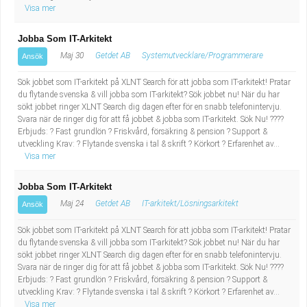
Visa mer
Jobba Som IT-Arkitekt
Maj 30
Getdet AB
Systemutvecklare/Programmerare
Ansök
Sök jobbet som IT-arkitekt på XLNT Search för att jobba som IT-arkitekt! Pratar
du flytande svenska & vill jobba som IT-arkitekt? Sök jobbet nu! När du har
sökt jobbet ringer XLNT Search dig dagen efter för en snabb telefonintervju.
Svara när de ringer dig för att få jobbet & jobba som IT-arkitekt. Sök Nu! ????
Erbjuds: ? Fast grundlön ? Friskvård, försäkring & pension ? Support &
utveckling Krav: ? Flytande svenska i tal & skrift ? Körkort ? Erfarenhet av...
Visa mer
Jobba Som IT-Arkitekt
Maj 24
Getdet AB
IT-arkitekt/Lösningsarkitekt
Ansök
Sök jobbet som IT-arkitekt på XLNT Search för att jobba som IT-arkitekt! Pratar
du flytande svenska & vill jobba som IT-arkitekt? Sök jobbet nu! När du har
sökt jobbet ringer XLNT Search dig dagen efter för en snabb telefonintervju.
Svara när de ringer dig för att få jobbet & jobba som IT-arkitekt. Sök Nu! ????
Erbjuds: ? Fast grundlön ? Friskvård, försäkring & pension ? Support &
utveckling Krav: ? Flytande svenska i tal & skrift ? Körkort ? Erfarenhet av...
Visa mer