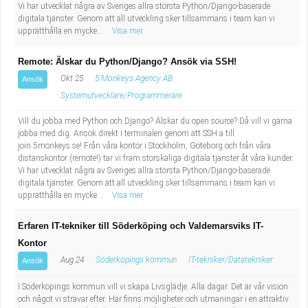
Vi har utvecklat några av Sveriges allra största Python/Django-baserade
digitala tjänster. Genom att all utveckling sker tillsammans i team kan vi
upprätthålla en mycke...
Visa mer
Remote: Älskar du Python/Django? Ansök via SSH!
Okt 25
5 Monkeys Agency AB
Ansök
Systemutvecklare/Programmerare
Vill du jobba med Python och Django? Älskar du open source? Då vill vi gärna
jobba med dig. Ansök direkt i terminalen genom att SSH:a till
join.5monkeys.se! Från våra kontor i Stockholm, Göteborg och från våra
distanskontor (remote!) tar vi fram storskaliga digitala tjänster åt våra kunder.
Vi har utvecklat några av Sveriges allra största Python/Django-baserade
digitala tjänster. Genom att all utveckling sker tillsammans i team kan vi
upprätthålla en mycke...
Visa mer
Erfaren IT-tekniker till Söderköping och Valdemarsviks IT-
Kontor
Aug 24
Söderköpings kommun
IT-tekniker/Datatekniker
Ansök
I Söderköpings kommun vill vi skapa Livsglädje. Alla dagar. Det är vår vision
och något vi strävar efter. Här finns möjligheter och utmaningar i en attraktiv