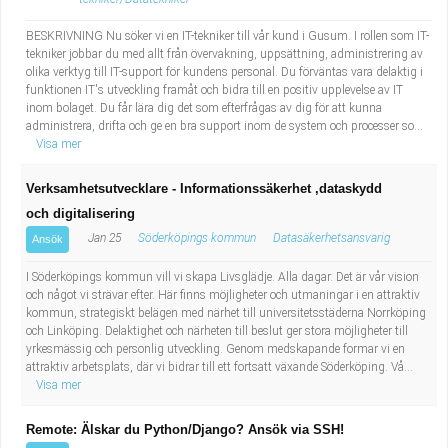
BESKRIVNING Nu söker vi en IT-tekniker till vår kund i Gusum. I rollen som IT-
tekniker jobbar du med allt från övervakning, uppsättning, administrering av
olika verktyg till IT-support för kundens personal. Du förväntas vara delaktig i
funktionen IT's utveckling framåt och bidra till en positiv upplevelse av IT
inom bolaget. Du får lära dig det som efterfrågas av dig för att kunna
administrera, drifta och ge en bra support inom de system och processer so...
Visa mer
Verksamhetsutvecklare - Informationssäkerhet ,dataskydd
och digitalisering
Jan 25
Söderköpings kommun
Datasäkerhetsansvarig
Ansök
I Söderköpings kommun vill vi skapa Livsglädje. Alla dagar. Det är vår vision
och något vi strävar efter. Här finns möjligheter och utmaningar i en attraktiv
kommun, strategiskt belägen med närhet till universitetsstäderna Norrköping
och Linköping. Delaktighet och närheten till beslut ger stora möjligheter till
yrkesmässig och personlig utveckling. Genom medskapande formar vi en
attraktiv arbetsplats, där vi bidrar till ett fortsatt växande Söderköping. Vå...
Visa mer
Remote: Älskar du Python/Django? Ansök via SSH!