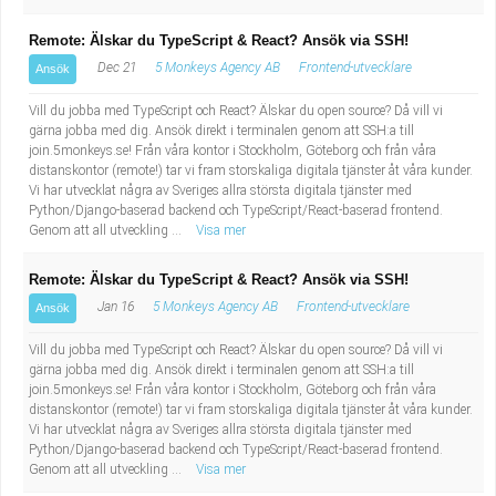
Remote: Älskar du TypeScript & React? Ansök via SSH!
Dec 21
5 Monkeys Agency AB
Frontend-utvecklare
Ansök
Vill du jobba med TypeScript och React? Älskar du open source? Då vill vi
gärna jobba med dig. Ansök direkt i terminalen genom att SSH:a till
join.5monkeys.se! Från våra kontor i Stockholm, Göteborg och från våra
distanskontor (remote!) tar vi fram storskaliga digitala tjänster åt våra kunder.
Vi har utvecklat några av Sveriges allra största digitala tjänster med
Python/Django-baserad backend och TypeScript/React-baserad frontend.
Genom att all utveckling ...
Visa mer
Remote: Älskar du TypeScript & React? Ansök via SSH!
Jan 16
5 Monkeys Agency AB
Frontend-utvecklare
Ansök
Vill du jobba med TypeScript och React? Älskar du open source? Då vill vi
gärna jobba med dig. Ansök direkt i terminalen genom att SSH:a till
join.5monkeys.se! Från våra kontor i Stockholm, Göteborg och från våra
distanskontor (remote!) tar vi fram storskaliga digitala tjänster åt våra kunder.
Vi har utvecklat några av Sveriges allra största digitala tjänster med
Python/Django-baserad backend och TypeScript/React-baserad frontend.
Genom att all utveckling ...
Visa mer