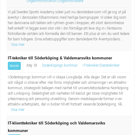
Ungdomsinstruktör/Ungdomstränare
Vi på Sweden Sports Academy söker just nu dansledare som vill ge sig ut på
äventyr i danssalen tillsammans med härliga barngrupper. Vi söker dig som
har dansvana och takten och rytmen given i kroppen, ett stort dansintresse
helt enkelt! Vi lägger även stor vikt i din förmåga att leva dig in i fantasins
förtrollande världen och förmedla den till barnen. Ett plus är om du varit ledare
för barn tidigare. Dina arbetsuppgifter som dansledare för Äventyrsdans...
Visa mer
IT-tekniker till Söderköping & Valdemarsviks kommuner
Maj 18
Söderköpings kommun
IT-tekniker/Datatekniker
Ansök
I Söderköpings kommun vill vi skapa Livsglädje. Alla dagar. Det är vår vision
och något vi strävar efter. Här finns möjligheter och utmaningar i en attraktiv
kommun, strategiskt belägen med närhet till universitetsstäderna Norrköping
och Linköping. Delaktighet och närheten till beslut ger stora möjligheter till
yrkesmässig och personlig utveckling. Genom medskapande formar vi en
attraktiv arbetsplats, där vi bidrar till ett fortsatt växande Söderköping. Vå...
Visa mer
IT-klienttekniker till Söderköping och Valdemarsviks
kommuner