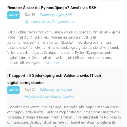
Remote: Älskar du Python/Django? Ansök via SSH!
Dec 19
5 Monkeys Agency AB
Ansök
Systemutvecklare/Programmerare
Vill du jobba med Python och Django? Älskar du open source? Då vill vi gärna
jobba med dig. Ansök direkt i terminalen genom att SSH:a till
join.5monkeys.se! Från våra kontor i Stockholm, Göteborg och från våra
distanskontor (remote!) tar vi fram storskaliga digitala tjänster åt våra kunder.
Vi har utvecklat några av Sveriges allra största Python/Django-baserade
digitala tjänster. Genom att all utveckling sker tillsammans i team kan vi
upprätthålla en mycke...
Visa mer
IT-support till Söderköping och Valdemarsviks IT-och
digitaliseringskontor
Nov 29
Söderköpings kommun
Ansök
Helpdesktekniker/Supporttekniker
I Söderköpings kommun vill vi skapa Livsglädje. Alla dagar. Det är vår vision
och något vi strävar efter. Här finns möjligheter och utmaningar i en attraktiv
kommun, strategiskt belägen med närhet till universitetsstäderna Norrköping
och Linköping. Delaktighet och närheten till beslut ger stora möjligheter till