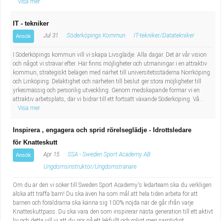
Visa mer
IT - tekniker
Jul 31
Söderköpings Kommun
IT-tekniker/Datatekniker
Ansök
I Söderköpings kommun vill vi skapa Livsglädje. Alla dagar. Det är vår vision
och något vi strävar efter. Här finns möjligheter och utmaningar i en attraktiv
kommun, strategiskt belägen med närhet till universitetsstäderna Norrköping
och Linköping. Delaktighet och närheten till beslut ger stora möjligheter till
yrkesmässig och personlig utveckling. Genom medskapande formar vi en
attraktiv arbetsplats, där vi bidrar till ett fortsatt växande Söderköping. Vå...
Visa mer
Inspirera , engagera och sprid rörelseglädje - Idrottsledare
för Knatteskutt
Apr 15
SSA - Sweden Sport Academy AB
Ansök
Ungdomsinstruktör/Ungdomstränare
Om du är den vi söker till Sweden Sport Academy's ledarteam ska du verkligen
älska att träffa barn! Du ska även ha som mål att hela tiden arbeta för att
barnen och föräldrarna ska känna sig 100% nöjda när de går ifrån varje
Knatteskuttpass. Du ska vara den som inspirerar nästa generation till ett aktivt
liv och detta vill vi att du gör på ett lekfullt och roligt men samtidigt