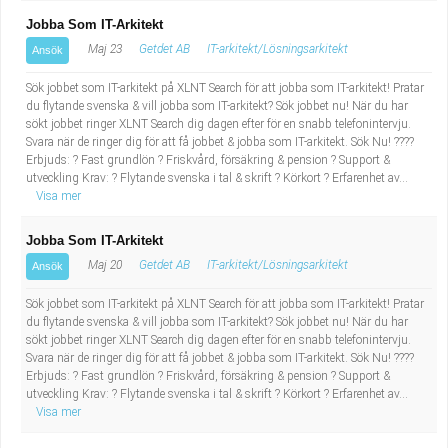
Jobba Som IT-Arkitekt
Maj 23
Getdet AB
IT-arkitekt/Lösningsarkitekt
Ansök
Sök jobbet som IT-arkitekt på XLNT Search för att jobba som IT-arkitekt! Pratar
du flytande svenska & vill jobba som IT-arkitekt? Sök jobbet nu! När du har
sökt jobbet ringer XLNT Search dig dagen efter för en snabb telefonintervju.
Svara när de ringer dig för att få jobbet & jobba som IT-arkitekt. Sök Nu! ????
Erbjuds: ? Fast grundlön ? Friskvård, försäkring & pension ? Support &
utveckling Krav: ? Flytande svenska i tal & skrift ? Körkort ? Erfarenhet av...
Visa mer
Jobba Som IT-Arkitekt
Maj 20
Getdet AB
IT-arkitekt/Lösningsarkitekt
Ansök
Sök jobbet som IT-arkitekt på XLNT Search för att jobba som IT-arkitekt! Pratar
du flytande svenska & vill jobba som IT-arkitekt? Sök jobbet nu! När du har
sökt jobbet ringer XLNT Search dig dagen efter för en snabb telefonintervju.
Svara när de ringer dig för att få jobbet & jobba som IT-arkitekt. Sök Nu! ????
Erbjuds: ? Fast grundlön ? Friskvård, försäkring & pension ? Support &
utveckling Krav: ? Flytande svenska i tal & skrift ? Körkort ? Erfarenhet av...
Visa mer