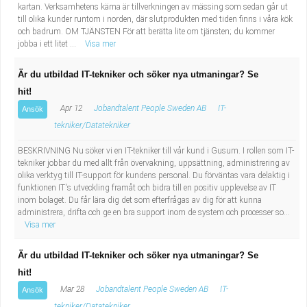
kartan. Verksamhetens kärna är tillverkningen av mässing som sedan går ut
till olika kunder runtom i norden, där slutprodukten med tiden finns i våra kök
och badrum. OM TJÄNSTEN För att berätta lite om tjänsten; du kommer
jobba i ett litet ...
Visa mer
Är du utbildad IT-tekniker och söker nya utmaningar? Se
hit!
Apr 12
Jobandtalent People Sweden AB
IT-
Ansök
tekniker/Datatekniker
BESKRIVNING Nu söker vi en IT-tekniker till vår kund i Gusum. I rollen som IT-
tekniker jobbar du med allt från övervakning, uppsättning, administrering av
olika verktyg till IT-support för kundens personal. Du förväntas vara delaktig i
funktionen IT's utveckling framåt och bidra till en positiv upplevelse av IT
inom bolaget. Du får lära dig det som efterfrågas av dig för att kunna
administrera, drifta och ge en bra support inom de system och processer so...
Visa mer
Är du utbildad IT-tekniker och söker nya utmaningar? Se
hit!
Mar 28
Jobandtalent People Sweden AB
IT-
Ansök
tekniker/Datatekniker