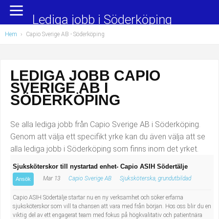
Yrkesområden
Populära jobb
Lediga jobb i Söderköping
Hem
›
Capio Sverige AB - Söderköping
Administration, ekonomi, juridik
Undersköterska, hemtjänst och äldreboende
Bygg och anläggning
Städare/Lokalvårdare
LEDIGA JOBB CAPIO
SVERIGE AB I
Chefer och verksamhetsledare
Barnskötare
SÖDERKÖPING
Data/IT
Lärare i förskola/Förskollärare
Se alla lediga jobb från Capio Sverige AB i Söderköping.
Försäljning, inköp, marknadsföring
Lagerarbetare
Genom att välja ett specifikt yrke kan du även välja att se
alla lediga jobb i Söderköping som finns inom det yrket.
Hantverksyrken
Bussförare/Busschaufför
Sjuksköterskor till nystartad enhet- Capio ASIH Södertälje
Mar 13
Capio Sverige AB
Sjuksköterska, grundutbildad
Hotell, restaurang, storhushåll
Elevassistent
Ansök
Capio ASIH Södertälje startar nu en ny verksamhet och söker erfarna
Hälso- och sjukvård
Personlig assistent
sjuksköterskor som vill ta chansen att vara med från början. Hos oss blir du en
viktig del av ett engagerat team med fokus på högkvalitativ och patientnära