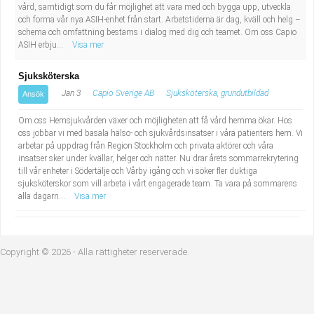
vård, samtidigt som du får möjlighet att vara med och bygga upp, utveckla
Industriell tillverkning
Behandlingsassistent/Socialpedagog
och forma vår nya ASIH-enhet från start. Arbetstiderna är dag, kväll och helg –
schema och omfattning bestäms i dialog med dig och teamet. Om oss Capio
ASIH erbju...
Visa mer
Installation, drift, underhåll
Tandsköterska
Sjuksköterska
Kropps- och skönhetsvård
Budbilsförare
Jan 3
Capio Sverige AB
Sjuksköterska, grundutbildad
Ansök
Kultur, media, design
Tidningsbud/Tidningsdistributör
Om oss Hemsjukvården växer och möjligheten att få vård hemma ökar. Hos
oss jobbar vi med basala hälso- och sjukvårdsinsatser i våra patienters hem. Vi
arbetar på uppdrag från Region Stockholm och privata aktörer och våra
Militärt arbete
Lärare i fritidshem/Fritidspedagog
insatser sker under kvällar, helger och nätter. Nu drar årets sommarrekrytering
till vår enheter i Södertälje och Vårby igång och vi söker fler duktiga
Naturbruk
Taxiförare/Taxichaufför
sjuksköterskor som vill arbeta i vårt engagerade team. Ta vara på sommarens
alla dagarn...
Visa mer
Naturvetenskapligt arbete
Läkarsekreterare/Vårdadmin/Medicinsk
sekreterare
Copyright © 2026 - Alla rättigheter reserverade.
Pedagogiskt arbete
Lastbilsförare m.fl.
Sanering och renhållning