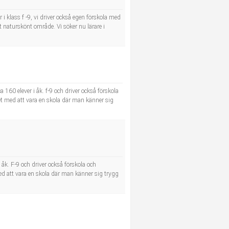
i klass f -9, vi driver också egen förskola med
t naturskönt område. Vi söker nu lärare i
 160 elever i åk. f-9 och driver också förskola
et med att vara en skola där man känner sig
 åk. F-9 och driver också förskola och
ed att vara en skola där man känner sig trygg