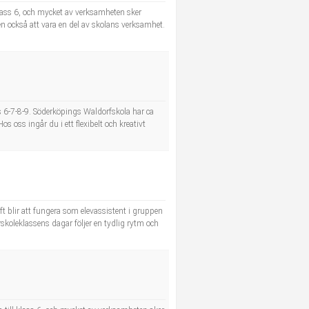
 klass 6, och mycket av verksamheten sker
 också att vara en del av skolans verksamhet.
ss 6-7-8-9. Söderköpings Waldorfskola har ca
 oss ingår du i ett flexibelt och kreativt
ift blir att fungera som elevassistent i gruppen
örskoleklassens dagar följer en tydlig rytm och