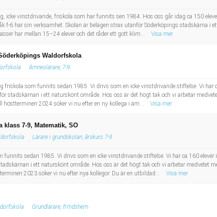
g, icke vinstdrivande, friskola som har funnits sen 1984. Hos oss går idag ca 150 elever 
åk f-6 har sin verksamhet. Skolan är belägen strax utanför Söderköpings stadskärna i et
asser har mellan 15–24 elever och det råder ett gott klim...
Visa mer
 Söderköpings Waldorfskola
dorfskola
Ämneslärare, 7-9
 friskola som funnits sedan 1985. Vi drivs som en icke vinstdrivande stiftelse. Vi har ca
för stadskärnan i ett naturskönt område. Hos oss är det högt tak och vi arbetar medvet
l höstterminen 2024 söker vi nu efter en ny kollega i äm...
Visa mer
a klass 7-9, Matematik, SO
ldorfskola
Lärare i grundskolan, årskurs 7-9
funnits sedan 1985. Vi drivs som en icke vinstdrivande stiftelse. Vi har ca 160 elever i
stadskärnan i ett naturskönt område. Hos oss är det högt tak och vi arbetar medvetet m
terminen 2023 söker vi nu efter nya kollegor. Du är en utbildad...
Visa mer
ldorfskola
Grundlärare, fritidshem