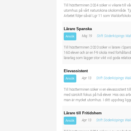
Till höstterminen 2024 söker vi vikarie till 
utomhus på vårt natursköna skolområde. Tjän
Arbetet följer såväl Lgr 11 som Waldorfskolorn
Lärare Spanska
Maj 19
Stift Söderköpings Wa
Ansök
Till höstterminen 2020 söker vi lärare i Spa
160 elever och är en f-9 skola med förhålland
lärarlag som lägger stor vikt vid goda relatione
Elevassistent
Apr 13
Stift Söderköpings Wal
Ansök
Till höstterminen söker vi en elevassistent ti
med särskilt fokus på två elever. Hos oss arbe
man är mycket utomhus. I ditt uppdrag ligger o
Lärare till Fritidshem
Apr 13
Stift Söderköpings Wal
Ansök