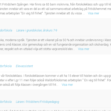
vårt Fritidshem Spången. Här finns ca 65 barn inskrivna, från förskoleklass och upp till
sten innebär att vara en del av ett väl sammansvetsat arbetslag på fritidshemmet men
as arbetsplan "En väg till frihet". Tjänsten innebär att du vissa ...
Visa mer
ldorfskola
Lärare i grundskolan, årskurs 7-9
nska, moderna språk. Tjänsten är ett vikariat på ca 50 % och innebär undervisning i kla
evis små klasser, stor gemenskap och en väl fungerande organisation och skolvardag. Hos
r, respekt och en uttalad vilja att stötta varje enskild elev...
Visa mer
dorfskola
Elevassistent
ll vår förskoleklass. I förskoleklassen kommer vi att ha 15 elever till hösten och din uppg
tar vi efter Lgr 11 men följer också Waldorfskolornas arbetsplan " En väg till frihet". F
ckså att följa klassen i övergången till frit...
Visa mer
dorfskola
Lärare i fritidshem/Fritidspedagog