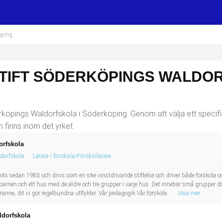
öping
STIFT SÖDERKÖPINGS WALDOR
erköpings Waldorfskola i Söderköping. Genom att välja ett specifi
 finns inom det yrket.
orfskola
ldorfskola
Lärare i förskola/Förskollärare
s sedan 1985 och drivs som en icke vinstdrivande stiftelse och driver både förskola o
barnen och ett hus med de äldre och tre grupper i varje hus. Det innebär små grupper där
ne, dit vi gör regelbundna utflykter. Vår pedagogik Vår förskola...
Visa mer
ldorfskola