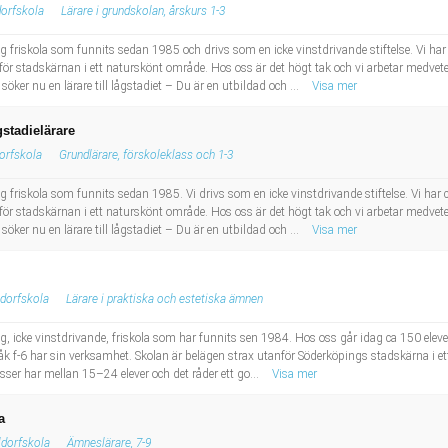
dorfskola
Lärare i grundskolan, årskurs 1-3
g friskola som funnits sedan 1985 och drivs som en icke vinstdrivande stiftelse. Vi har c
för stadskärnan i ett naturskönt område. Hos oss är det högt tak och vi arbetar medvet
öker nu en lärare till lågstadiet – Du är en utbildad och ...
Visa mer
stadielärare
orfskola
Grundlärare, förskoleklass och 1-3
 friskola som funnits sedan 1985. Vi drivs som en icke vinstdrivande stiftelse. Vi har ca
för stadskärnan i ett naturskönt område. Hos oss är det högt tak och vi arbetar medvet
öker nu en lärare till lågstadiet – Du är en utbildad och ...
Visa mer
ldorfskola
Lärare i praktiska och estetiska ämnen
g, icke vinstdrivande, friskola som har funnits sen 1984. Hos oss går idag ca 150 elever 
åk f-6 har sin verksamhet. Skolan är belägen strax utanför Söderköpings stadskärna i ett
asser har mellan 15–24 elever och det råder ett go...
Visa mer
a
ldorfskola
Ämneslärare, 7-9