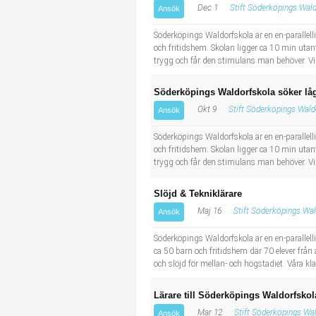
Dec 1
Stift Söderköpings Wal
Ansök
Industriell tillverkning
Behandlingsassistent/Socialpedagog
Söderköpings Waldorfskola är en en-parallelli
Installation, drift, underhåll
Tandsköterska
och fritidshem. Skolan ligger ca 10 min utan
trygg och får den stimulans man behöver. Vi s
Kropps- och skönhetsvård
Budbilsförare
Söderköpings Waldorfskola söker låg
Okt 9
Stift Söderköpings Wald
Ansök
Kultur, media, design
Tidningsbud/Tidningsdistributör
Söderköpings Waldorfskola är en en-parallellig
Militärt arbete
Lärare i fritidshem/Fritidspedagog
och fritidshem. Skolan ligger ca 10 min utan
trygg och får den stimulans man behöver. Vi s
Naturbruk
Taxiförare/Taxichaufför
Slöjd & Tekniklärare
Maj 16
Stift Söderköpings Wa
Ansök
Naturvetenskapligt arbete
Läkarsekreterare/Vårdadmin/Medicinsk sekreterare
Söderköpings Waldorfskola är en en-parallelli
ca 50 barn och fritidshem där 70 elever från 
Pedagogiskt arbete
Lastbilsförare m.fl.
och slöjd för mellan- och högstadiet. Våra kl
Sanering och renhållning
Fastighetsskötare
Lärare till Söderköpings Waldorfskol
Mar 12
Stift Söderköpings Wa
Ansök