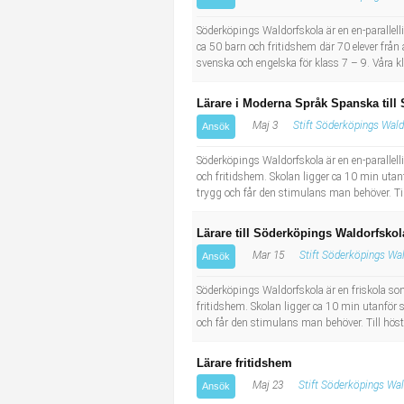
Socialt arbete
Informatör/Kommunikatör
Söderköpings Waldorfskola är en en-parallelli
ca 50 barn och fritidshem där 70 elever från 
Säkerhetsarbete
Brevbärare
svenska och engelska för klass 7 – 9. Våra kl
Tekniskt arbete
Sjuksköterska, grundutbildad
Lärare i Moderna Språk Spanska till
Maj 3
Stift Söderköpings Wal
Ansök
Transport
Kock, storhushåll
Söderköpings Waldorfskola är en en-parallellig
och fritidshem. Skolan ligger ca 10 min utan
Undersköterska, vård- o specialavd. o mottagning
trygg och får den stimulans man behöver. Til
Bibliotekarie
Lärare till Söderköpings Waldorfskol
Mar 15
Stift Söderköpings Wa
Ansök
Administrativ assistent
Söderköpings Waldorfskola är en friskola som 
fritidshem. Skolan ligger ca 10 min utanför 
Lärare i gymnasiet
och får den stimulans man behöver. Till höst
Lärare fritidshem
Maj 23
Stift Söderköpings Wa
Ansök