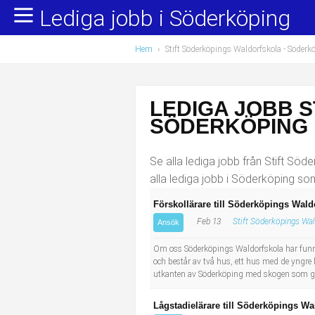
Lediga jobb i Söderköping
Yrkesområden
Populära jobb
Hem
›
Stift Söderköpings Waldorfskola - Söderk
Administration, ekonomi, juridik
Undersköterska, hemtjänst och äldreboende
Bygg och anläggning
Städare/Lokalvårdare
LEDIGA JOBB 
Chefer och verksamhetsledare
Barnskötare
SÖDERKÖPING
Data/IT
Lärare i förskola/Förskollärare
Se alla lediga jobb från Stift Söd
alla lediga jobb i Söderköping som
Försäljning, inköp, marknadsföring
Lagerarbetare
Förskollärare till Söderköpings Wald
Feb 13
Stift Söderköpings Wa
Hantverksyrken
Bussförare/Busschaufför
Ansök
Om oss Söderköpings Waldorfskola har funnit
Hotell, restaurang, storhushåll
Elevassistent
och består av två hus, ett hus med de yngre 
utkanten av Söderköping med skogen som gran
Hälso- och sjukvård
Personlig assistent
Lågstadielärare till Söderköpings Wa