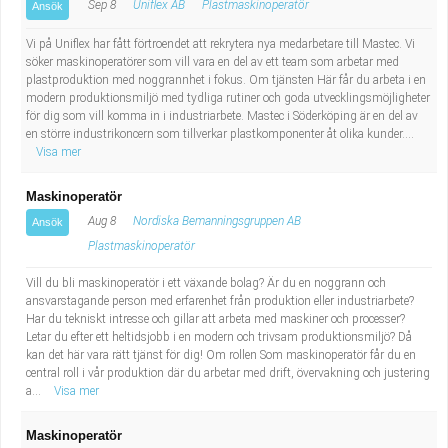
Sep 8
Uniflex AB
Plastmaskinoperatör
Ansök
Vi på Uniflex har fått förtroendet att rekrytera nya medarbetare till Mastec. Vi
söker maskinoperatörer som vill vara en del av ett team som arbetar med
plastproduktion med noggrannhet i fokus. Om tjänsten Här får du arbeta i en
modern produktionsmiljö med tydliga rutiner och goda utvecklingsmöjligheter
för dig som vill komma in i industriarbete. Mastec i Söderköping är en del av
en större industrikoncern som tillverkar plastkomponenter åt olika kunder....
Visa mer
Maskinoperatör
Aug 8
Nordiska Bemanningsgruppen AB
Ansök
Plastmaskinoperatör
Vill du bli maskinoperatör i ett växande bolag? Är du en noggrann och
ansvarstagande person med erfarenhet från produktion eller industriarbete?
Har du tekniskt intresse och gillar att arbeta med maskiner och processer?
Letar du efter ett heltidsjobb i en modern och trivsam produktionsmiljö? Då
kan det här vara rätt tjänst för dig! Om rollen Som maskinoperatör får du en
central roll i vår produktion där du arbetar med drift, övervakning och justering
a...
Visa mer
Maskinoperatör