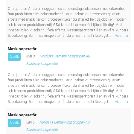
Industriell tillverkning
Behandlingsassistent/Socialpedagog
Om tjänsten Är du en noggrann och ansvarstagande person med erfarenhet
från produktion eller industriarbete? Har du tekniskt intresse och gillar att
arbeta med maskiner och processer? Letar du efter ett heltidsjobb i en modern
Installation, drift, underhåll
Tandsköterska
och trivsam produktionsmiljö? Då kan det här vara rätt tjänst för dig! Vad
innebär rollen Vi söker nu flera erfarna Maskinoperatörer till en av våra kunder i
Kropps- och skönhetsvård
Budbilsförare
Söderköping. Som maskinoperatör får du en central roll i företaget...
Visa mer
Maskinoperatör
Kultur, media, design
Tidningsbud/Tidningsdistributör
Maj 3
Nordiska Bemanningsgruppen AB
Ansök
Militärt arbete
Lärare i fritidshem/Fritidspedagog
Plastmaskinoperatör
Om tjänsten Är du en noggrann och ansvarstagande person med erfarenhet
Naturbruk
Taxiförare/Taxichaufför
från produktion eller industriarbete? Har du tekniskt intresse och gillar att
arbeta med maskiner och processer? Letar du efter ett heltidsjobb i en modern
och trivsam produktionsmiljö? Då kan det här vara rätt tjänst för dig! Vad
Naturvetenskapligt arbete
Läkarsekreterare/Vårdadmin/Medicinsk
innebär rollen Vi söker nu flera erfarna Maskinoperatörer till en av våra kunder i
Söderköping. Som maskinoperatör får du en central roll i företaget...
Visa mer
sekreterare
Pedagogiskt arbete
Maskinoperatör
Lastbilsförare m.fl.
Sanering och renhållning
Jan 5
Nordiska Bemanningsgruppen AB
Ansök
Plastmaskinoperatör