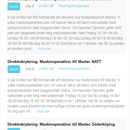
Sep 8
Uniflex AB
Plastmaskinoperatör
Ansök
Vi på Uniflex har fått förtroendet att rekrytera nya medarbetare till Mastec. Vi
söker maskinoperatörer som vill vara en del av ett team som arbetar med
plastproduktion med noggrannhet i fokus. Om tjänsten Tjänsten gäller skift
natt och dagarbete under helg med arbetstider: Natt Fredag 18:00–06:00
Lördag 18:00–06:00 Söndag 18:00–02:00 Dag Lördag 06:00-18:00 Söndag
06:00-18:00 Måndag 06:00-14:00 Startdatum är 1 oktober. Här får du arbeta i
en modern prod...
Visa mer
Direktrekrytering- Maskinoperatörer till Mastec NATT
Sep 8
Uniflex AB
Plastmaskinoperatör
Ansök
Vi på Uniflex har fått förtroendet att rekrytera nya medarbetare till Mastec. Vi
söker maskinoperatörer som vill vara en del av ett team som arbetar med
plastproduktion med noggrannhet i fokus. Om tjänsten Tjänsten gäller
nattarbete under helg med arbetstider: Fredag 18:00–06:00 Lördag 18:00–
06:00 Söndag 18:00–02:00 Startdatum är 1 oktober. Här får du arbeta i en
modern produktionsmiljö med tydliga rutiner och goda utvecklingsmöjligheter
för dig som vill...
Visa mer
Direktrekrytering- Maskinoperatörer till Mastec Söderköping