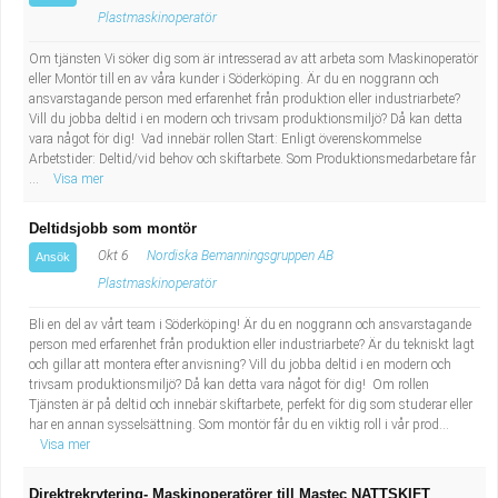
Plastmaskinoperatör
Om tjänsten Vi söker dig som är intresserad av att arbeta som Maskinoperatör
eller Montör till en av våra kunder i Söderköping. Är du en noggrann och
ansvarstagande person med erfarenhet från produktion eller industriarbete?
Vill du jobba deltid i en modern och trivsam produktionsmiljö? Då kan detta
vara något för dig! Vad innebär rollen Start: Enligt överenskommelse
Arbetstider: Deltid/vid behov och skiftarbete. Som Produktionsmedarbetare får
...
Visa mer
Deltidsjobb som montör
Okt 6
Nordiska Bemanningsgruppen AB
Ansök
Plastmaskinoperatör
Bli en del av vårt team i Söderköping! Är du en noggrann och ansvarstagande
person med erfarenhet från produktion eller industriarbete? Är du tekniskt lagt
och gillar att montera efter anvisning? Vill du jobba deltid i en modern och
trivsam produktionsmiljö? Då kan detta vara något för dig! Om rollen
Tjänsten är på deltid och innebär skiftarbete, perfekt för dig som studerar eller
har en annan sysselsättning. Som montör får du en viktig roll i vår prod...
Visa mer
Direktrekrytering- Maskinoperatörer till Mastec NATTSKIFT