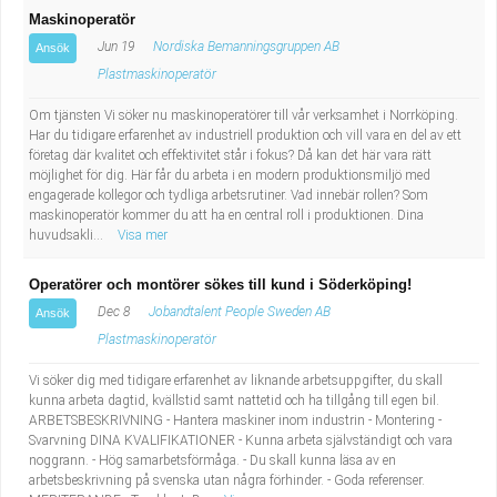
Maskinoperatör
Jun 19
Nordiska Bemanningsgruppen AB
Ansök
Plastmaskinoperatör
Om tjänsten Vi söker nu maskinoperatörer till vår verksamhet i Norrköping.
Har du tidigare erfarenhet av industriell produktion och vill vara en del av ett
företag där kvalitet och effektivitet står i fokus? Då kan det här vara rätt
möjlighet för dig. Här får du arbeta i en modern produktionsmiljö med
engagerade kollegor och tydliga arbetsrutiner. Vad innebär rollen? Som
maskinoperatör kommer du att ha en central roll i produktionen. Dina
huvudsakli...
Visa mer
Operatörer och montörer sökes till kund i Söderköping!
Dec 8
Jobandtalent People Sweden AB
Ansök
Plastmaskinoperatör
Vi söker dig med tidigare erfarenhet av liknande arbetsuppgifter, du skall
kunna arbeta dagtid, kvällstid samt nattetid och ha tillgång till egen bil.
ARBETSBESKRIVNING - Hantera maskiner inom industrin - Montering -
Svarvning DINA KVALIFIKATIONER - Kunna arbeta självständigt och vara
noggrann. - Hög samarbetsförmåga. - Du skall kunna läsa av en
arbetsbeskrivning på svenska utan några förhinder. - Goda referenser.