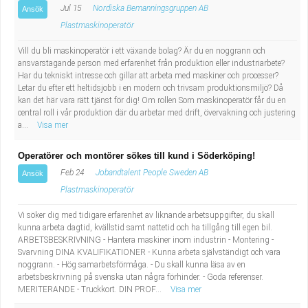
Jul 15
Nordiska Bemanningsgruppen AB
Ansök
Plastmaskinoperatör
Vill du bli maskinoperatör i ett växande bolag? Är du en noggrann och
ansvarstagande person med erfarenhet från produktion eller industriarbete?
Har du tekniskt intresse och gillar att arbeta med maskiner och processer?
Letar du efter ett heltidsjobb i en modern och trivsam produktionsmiljö? Då
kan det här vara rätt tjänst för dig! Om rollen Som maskinoperatör får du en
central roll i vår produktion där du arbetar med drift, övervakning och justering
a...
Visa mer
Operatörer och montörer sökes till kund i Söderköping!
Feb 24
Jobandtalent People Sweden AB
Ansök
Plastmaskinoperatör
Vi söker dig med tidigare erfarenhet av liknande arbetsuppgifter, du skall
kunna arbeta dagtid, kvällstid samt nattetid och ha tillgång till egen bil.
ARBETSBESKRIVNING - Hantera maskiner inom industrin - Montering -
Svarvning DINA KVALIFIKATIONER - Kunna arbeta självständigt och vara
noggrann. - Hög samarbetsförmåga. - Du skall kunna läsa av en
arbetsbeskrivning på svenska utan några förhinder. - Goda referenser.
MERITERANDE - Truckkort. DIN PROF...
Visa mer