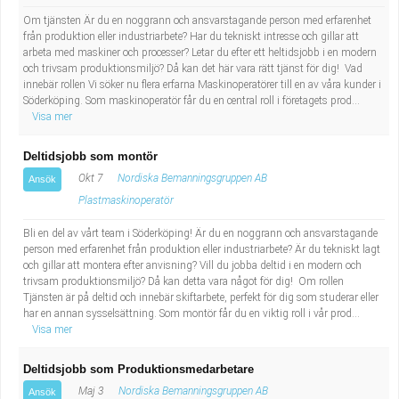
Fastighetsskötare
Socialt arbete
Om tjänsten Är du en noggrann och ansvarstagande person med erfarenhet
från produktion eller industriarbete? Har du tekniskt intresse och gillar att
Informatör/Kommunikatör
Säkerhetsarbete
arbeta med maskiner och processer? Letar du efter ett heltidsjobb i en modern
och trivsam produktionsmiljö? Då kan det här vara rätt tjänst för dig! Vad
innebär rollen Vi söker nu flera erfarna Maskinoperatörer till en av våra kunder i
Brevbärare
Tekniskt arbete
Söderköping. Som maskinoperatör får du en central roll i företagets prod...
Visa mer
Sjuksköterska, grundutbildad
Transport
Deltidsjobb som montör
Okt 7
Nordiska Bemanningsgruppen AB
Ansök
Kock, storhushåll
Plastmaskinoperatör
Undersköterska, vård- o specialavd. o mottagning
Bli en del av vårt team i Söderköping! Är du en noggrann och ansvarstagande
person med erfarenhet från produktion eller industriarbete? Är du tekniskt lagt
och gillar att montera efter anvisning? Vill du jobba deltid i en modern och
Bibliotekarie
trivsam produktionsmiljö? Då kan detta vara något för dig! Om rollen
Tjänsten är på deltid och innebär skiftarbete, perfekt för dig som studerar eller
Administrativ assistent
har en annan sysselsättning. Som montör får du en viktig roll i vår prod...
Visa mer
Lärare i gymnasiet
Deltidsjobb som Produktionsmedarbetare
Maj 3
Nordiska Bemanningsgruppen AB
Ansök