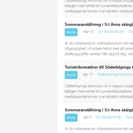
I Söderköpings kommun vill vi skapa Livsglädj
belägen med närhet till universitetsstäderna
medskapande formar vi en attraktiv arbetsplat
Sommaranställning i S:t Anna skärgå
Mar 15
Do the North AB
Tur
Ansök
Är du intresserad av vildmarksturism och 
tillgänglighet) vill arbeta heltid med att a
arbetsuppgifter varierar från dag till dag. V
Turistinformatörer till Söderköpings 
Apr 17
Söderköpings kommun
Ansök
I Söderköpings kommun vill vi skapa Livsglädj
belägen med närhet till universitetsstäderna
medskapande formar vi en attraktiv arbetsplat
Sommaranställning i S:t Anna skärgå
Jan 9
Do the North AB
Turi
Ansök
Är du intresserad av vildmarksturism och ka