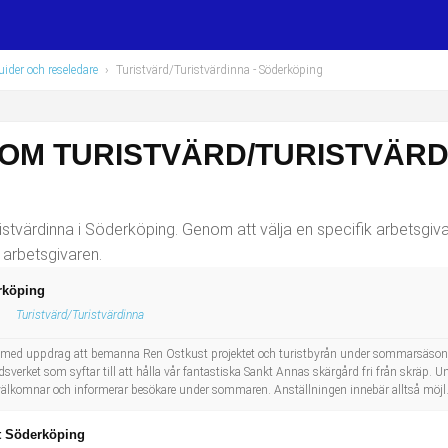
ider och reseledare
›
Turistvärd/Turistvärdinna
- Söderköping
OM TURISTVÄRD/TURISTVÄRD
stvärdinna i Söderköping. Genom att välja en specifik arbetsgivar
 arbetsgivaren.
erköping
Turistvärd/Turistvärdinna
team med uppdrag att bemanna Ren Ostkust projektet och turistbyrån under sommarsäs
sverket som syftar till att hålla vår fantastiska Sankt Annas skärgård fri från skräp
välkomnar och informerar besökare under sommaren. Anställningen innebär alltså möjl.
st Söderköping