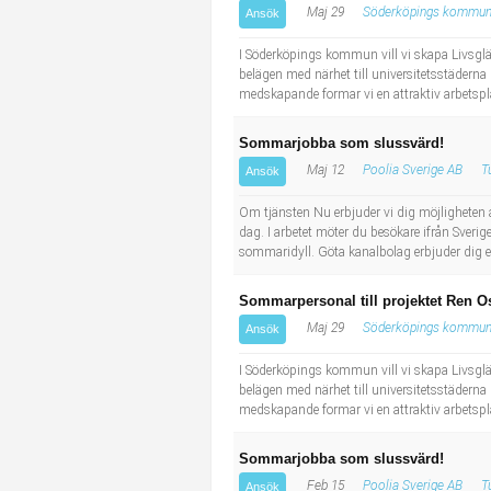
Maj 29
Söderköpings kommu
Ansök
Industriell tillverkning
Behandlingsassistent/Socialpedagog
I Söderköpings kommun vill vi skapa Livsglädj
Installation, drift, underhåll
Tandsköterska
belägen med närhet till universitetsstäderna
medskapande formar vi en attraktiv arbetsplat
Kropps- och skönhetsvård
Budbilsförare
Sommarjobba som slussvärd!
Maj 12
Poolia Sverige AB
T
Ansök
Kultur, media, design
Tidningsbud/Tidningsdistributör
Om tjänsten Nu erbjuder vi dig möjlighete
Militärt arbete
Lärare i fritidshem/Fritidspedagog
dag. I arbetet möter du besökare ifrån Sverig
sommaridyll. Göta kanalbolag erbjuder dig e
Naturbruk
Taxiförare/Taxichaufför
Sommarpersonal till projektet Ren O
Maj 29
Söderköpings kommu
Ansök
Naturvetenskapligt arbete
Läkarsekreterare/Vårdadmin/Medicinsk sekreterare
I Söderköpings kommun vill vi skapa Livsglädj
belägen med närhet till universitetsstäderna
Pedagogiskt arbete
Lastbilsförare m.fl.
medskapande formar vi en attraktiv arbetsplat
Sanering och renhållning
Fastighetsskötare
Sommarjobba som slussvärd!
Feb 15
Poolia Sverige AB
T
Ansök