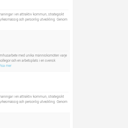
tmaningar i en attraktiv kommun, strategiskt
ll yrkesmässig och personlig utveckling. Genom
utomhusarbete med unika människomöten varje
kollegor och en arbetsplats i en svensk
Visa mer
tmaningar i en attraktiv kommun, strategiskt
ll yrkesmässig och personlig utveckling. Genom