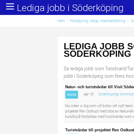
Lediga jobb i Söderköping
Yrkesområden
Populära jobb
Hem
›
Försäljning, inköp, marknadsföring
›
Gu
Administration, ekonomi, juridik
Undersköterska, hemtjänst och äldreboende
Bygg och anläggning
Städare/Lokalvårdare
LEDIGA JOBB S
Chefer och verksamhetsledare
Barnskötare
SÖDERKÖPING
Data/IT
Lärare i förskola/Förskollärare
Se lediga jobb som Turistvärd/Turi
jobb i Söderköping som finns hos
Försäljning, inköp, marknadsföring
Lagerarbetare
Natur- och turistvärdar till Visit Söd
Apr 10
Söderköpings kommun
Hantverksyrken
Bussförare/Busschaufför
Ansök
Nu söker vi dig som vill bidra i ett nytt 
Hotell, restaurang, storhushåll
Elevassistent
projektet Ren Ostkust med stöd av Naturvård
turistbyrå förstärkas med turistvärdar som 
Hälso- och sjukvård
Personlig assistent
Turistvärdar till projektet Ren Ostku