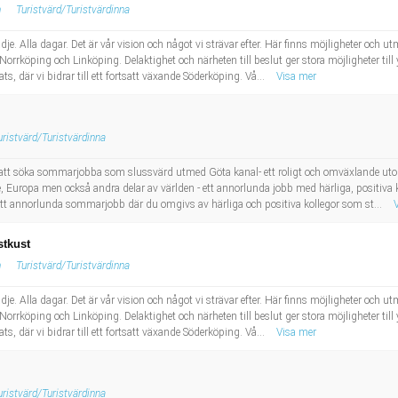
n
Turistvärd/Turistvärdinna
e. Alla dagar. Det är vår vision och något vi strävar efter. Här finns möjligheter och u
 Norrköping och Linköping. Delaktighet och närheten till beslut ger stora möjligheter ti
s, där vi bidrar till ett fortsatt växande Söderköping. Vå...
Visa mer
uristvärd/Turistvärdinna
n att söka sommarjobba som slussvärd utmed Göta kanal- ett roligt och omväxlande 
e, Europa men också andra delar av världen - ett annorlunda jobb med härliga, positiva 
tt annorlunda sommarjobb där du omgivs av härliga och positiva kollegor som st...
stkust
n
Turistvärd/Turistvärdinna
e. Alla dagar. Det är vår vision och något vi strävar efter. Här finns möjligheter och u
 Norrköping och Linköping. Delaktighet och närheten till beslut ger stora möjligheter ti
s, där vi bidrar till ett fortsatt växande Söderköping. Vå...
Visa mer
uristvärd/Turistvärdinna