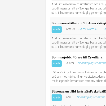
Är du intresserad av friluftsturism och är 
paddlingsresor i ett av Sveriges bästa padde
sätt. Tillsammans har vi daglig genomgång a
Sommaranställning i S:t Anna skärgå
Mar 23
Do the North AB
Tur
Ansök
Är du intresserad av friluftsturism och kan
paddlingsresor i ett av Sveriges bästa padde
sätt. Tillsammans har vi daglig genomgång a
Sommarjobb: Förare till Cykelfärja
Jun 24
Söderköpings kommun
Ansök
I Söderköpings kommun vill vi skapa Livsglädj
belägen med närhet till universitetsstäderna
medskapande formar vi en attraktiv arbetsplat
Säsongsanställd turistvärd/cykelbåt
Mar 8
Söderköpings kommun
Ansök