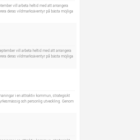
ember vill arbeta heltid med att arrangera
erera deras vildmarksäventyr på bästa möjliga
ptember vill arbeta heltid med att arrangera
erera deras vildmarksäventyr på bästa möjliga
tmaningar i en attraktiv kommun, strategiskt
ll yrkesmässig och personlig utveckling. Genom