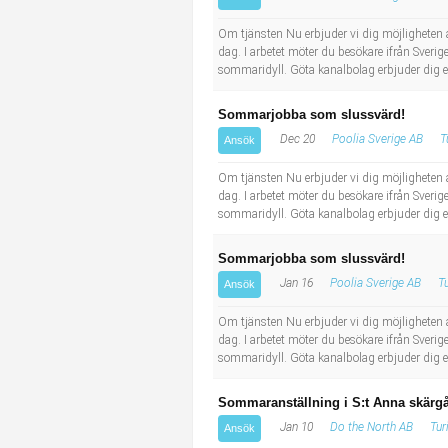
Socialt arbete
Informatör/Kommunikatör
Om tjänsten Nu erbjuder vi dig möjlighete
dag. I arbetet möter du besökare ifrån Sverig
Säkerhetsarbete
Brevbärare
sommaridyll. Göta kanalbolag erbjuder dig e
Tekniskt arbete
Sjuksköterska, grundutbildad
Sommarjobba som slussvärd!
Dec 20
Poolia Sverige AB
T
Ansök
Transport
Kock, storhushåll
Om tjänsten Nu erbjuder vi dig möjlighete
dag. I arbetet möter du besökare ifrån Sverig
Undersköterska, vård- o specialavd. o mottagning
sommaridyll. Göta kanalbolag erbjuder dig e
Bibliotekarie
Sommarjobba som slussvärd!
Jan 16
Poolia Sverige AB
T
Ansök
Administrativ assistent
Om tjänsten Nu erbjuder vi dig möjlighete
dag. I arbetet möter du besökare ifrån Sverig
Lärare i gymnasiet
sommaridyll. Göta kanalbolag erbjuder dig e
Sommaranställning i S:t Anna skärgå
Jan 10
Do the North AB
Tur
Ansök