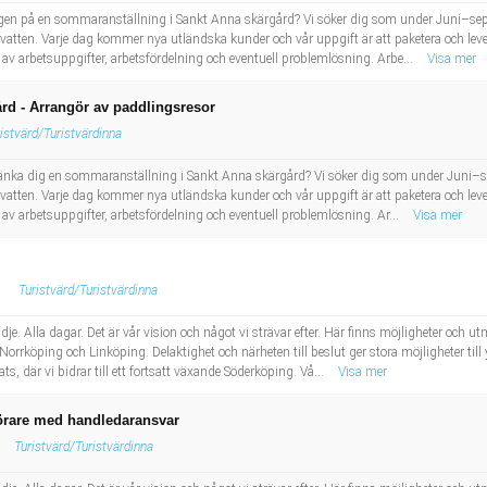
sugen på en sommaranställning i Sankt Anna skärgård? Vi söker dig som under Juni–sept
lvatten. Varje dag kommer nya utländska kunder och vår uppgift är att paketera och lev
v arbetsuppgifter, arbetsfördelning och eventuell problemlösning. Arbe...
Visa mer
rd - Arrangör av paddlingsresor
istvärd/Turistvärdinna
 tänka dig en sommaranställning i Sankt Anna skärgård? Vi söker dig som under Juni–se
lvatten. Varje dag kommer nya utländska kunder och vår uppgift är att paketera och lev
v arbetsuppgifter, arbetsfördelning och eventuell problemlösning. Ar...
Visa mer
Turistvärd/Turistvärdinna
e. Alla dagar. Det är vår vision och något vi strävar efter. Här finns möjligheter och u
 Norrköping och Linköping. Delaktighet och närheten till beslut ger stora möjligheter ti
s, där vi bidrar till ett fortsatt växande Söderköping. Vå...
Visa mer
förare med handledaransvar
Turistvärd/Turistvärdinna