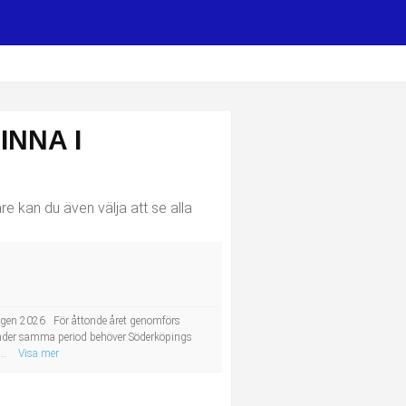
INNA I
e kan du även välja att se alla
ongen 2026 För åttonde året genomförs
. Under samma period behöver Söderköpings
..
Visa mer