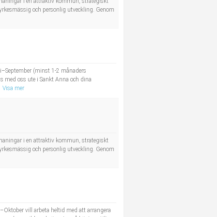
tmaningar i en attraktiv kommun, strategiskt
ll yrkesmässig och personlig utveckling. Genom
uni–September (minst 1-2 månaders
ans med oss ute i Sankt Anna och dina
Visa mer
tmaningar i en attraktiv kommun, strategiskt
ll yrkesmässig och personlig utveckling. Genom
ktober vill arbeta heltid med att arrangera