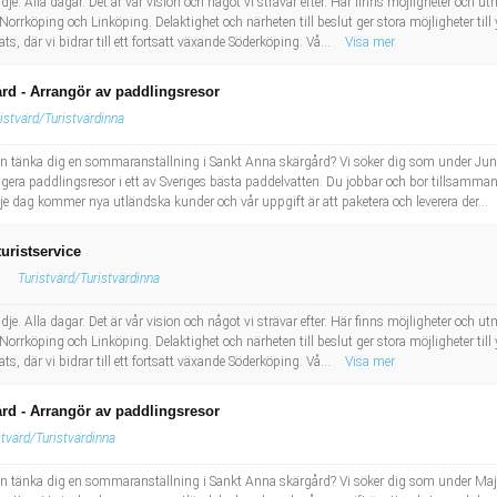
e. Alla dagar. Det är vår vision och något vi strävar efter. Här finns möjligheter och u
 Norrköping och Linköping. Delaktighet och närheten till beslut ger stora möjligheter ti
s, där vi bidrar till ett fortsatt växande Söderköping. Vå...
Visa mer
rd - Arrangör av paddlingsresor
istvärd/Turistvärdinna
kan tänka dig en sommaranställning i Sankt Anna skärgård? Vi söker dig som under J
rrangera paddlingsresor i ett av Sveriges bästa paddelvatten. Du jobbar och bor tillsamm
arje dag kommer nya utländska kunder och vår uppgift är att paketera och leverera der...
turistservice
Turistvärd/Turistvärdinna
e. Alla dagar. Det är vår vision och något vi strävar efter. Här finns möjligheter och u
 Norrköping och Linköping. Delaktighet och närheten till beslut ger stora möjligheter ti
s, där vi bidrar till ett fortsatt växande Söderköping. Vå...
Visa mer
rd - Arrangör av paddlingsresor
stvärd/Turistvärdinna
n tänka dig en sommaranställning i Sankt Anna skärgård? Vi söker dig som under Maj–O